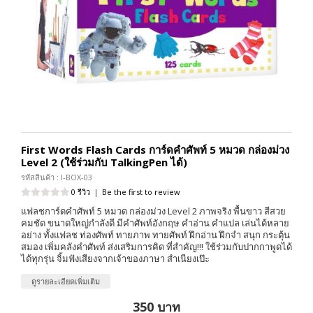
First Words Flash Cards การ์ดคำศัพท์ 5 หมวด กล่องม่วง
Level 2 (ใช้ร่วมกับ TalkingPen ได้)
รหัสสินค้า : I-BOX-03
0 รีวิว
|
Be the first to review
แฟลชการ์ดคำศัพท์ 5 หมวด กล่องม่วง Level 2 ภาพจริง พื้นขาว สีสวย
คมชัด ขนาดใหญ่กำลังดี มีคำศัพท์อังกฤษ คำอ่าน คำแปล เล่นได้หลาย
อย่าง ทั้งแฟลช ท่องศัพท์ ทายภาพ ทายศัพท์ ฝึกอ่าน ฝึกจำ สนุก กระตุ้น
สมอง เพิ่มคลังคำศัพท์ ส่งเสริมการคิด ที่สำคัญ!!! ใช้ร่วมกับปากกาพูดได้
ได้ทุกรุ่น จิ้มฟังเสียงจากเจ้าของภาษา สำเนียงเป๊ะ
ดูรายละเอียดเพิ่มเติม
350 บาท