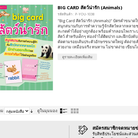
BIG CARD สัตว์น่ารัก (Animals)
รหัสสินค้า : P-YOU-1038
"Big Card สัตว์น่ารัก (Animals)" บัตรคำขนาดให
สนุกสนานกับการทำความรู้จักสัตว์หลากหลายช
สะกดคำได้อย่างถูกต้อง พร้อมคำกลอนไพเราะ
สัตว์ สำหรับเด็กๆ ท่องจำได้ติดปาก และฝึกบังคั
คัดตามรอยเส้นประตัวอักษรขนาดใหญ่ คัดง่ายส
สวยงาม เหมือนจริง ทนทาน ไม่ขาดง่าย เขียนได
ดูรายละเอียดเพิ่มเติม
าม
ดูในมุมมอง:
สมัครสมาชิกจดหมายข
รับสิทธิประโยชน์และส่วน