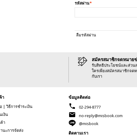
รหัสผ่าน
*
ลืมรหัสผ่าน
สมัครสมาชิกจดหมายข
รับสิทธิประโยชน์และส่วน
ใครเพียงสมัครสมาชิกจดห
กับเรา
ค้า
ข้อมูลติดต่อ
phone
้อ
|
วิธีการชำระเงิน
02-294-8777
mail
นเงิน
no-reply@misbook.com
นค้า
@misbook
านะการจัดส่ง
ติดตามเรา