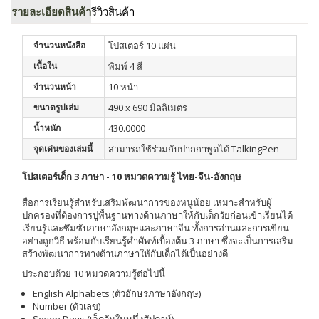
รายละเอียดสินค้า
รีวิวสินค้า
จำนวนหนังสือ
โปสเตอร์ 10 แผ่น
เนื้อใน
พิมพ์ 4 สี
จำนวนหน้า
10 หน้า
ขนาดรูปเล่ม
490 x 690 มิลลิเมตร
น้ำหนัก
430.0000
จุดเด่นของเล่มนี้
สามารถใช้ร่วมกับปากกาพูดได้ TalkingPen
โปสเตอร์เด็ก 3 ภาษา - 10 หมวดความรู้ ไทย-จีน-อังกฤษ
สื่อการเรียนรู้สำหรับเสริมพัฒนาการของหนูน้อย เหมาะสำหรับผู้
ปกครองที่ต้องการปูพื้นฐานทางด้านภาษาให้กับเด็กวัยก่อนเข้าเรียนได้
เรียนรู้และซึมซับภาษาอังกฤษและภาษาจีน ทั้งการอ่านและการเขียน
อย่างถูกวิธี พร้อมกับเรียนรู้คำศัพท์เบื้องต้น 3 ภาษา ซึ่งจะเป็นการเสริม
สร้างพัฒนาการทางด้านภาษาให้กับเด็กได้เป็นอย่างดี
ประกอบด้วย 10 หมวดความรู้ต่อไปนี้
English Alphabets (ตัวอักษรภาษาอังกฤษ)
Number (ตัวเลข)
Seven Days (เจ็ดวันในหนึ่งสัปดาห์)