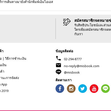
ี่การเดินทางมายังสำนักพิมพ์เอ็มไอเอส
สมัครสมาชิกจดหมายข
รับสิทธิประโยชน์และส่วน
ใครเพียงสมัครสมาชิกจดห
กับเรา
ค้า
ข้อมูลติดต่อ
phone
้อ
|
วิธีการชำระเงิน
02-294-8777
mail
นเงิน
no-reply@misbook.com
นค้า
@misbook
านะการจัดส่ง
ติดตามเรา
ด App
ก 2019