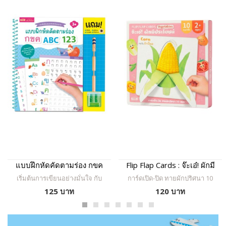
แบบฝึกหัดคัดตามร่อง กขค
Flip Flap Cards : จ๊ะเอ๋! ผักมี
ABC 123
ประโยชน์
เริ่มต้นการเขียนอย่างมั่นใจ กับ
การ์ดเปิด-ปิด ทายผักปริศนา 10
แบบฝึกคัดตัวอักษรเล่มแรกของ
ชนิด จำคำศัพท์ภาษาอังกฤษได้
125 บาท
120 บาท
หนู! ให้เจ้าตัวน้อยได้ฝึกคัด
อย่างแม่นยำ เรียนรู้ เปิดดู ทาย
พยัญชนะไทย ภาษาอังกฤษ และ
สนุก
ตัวเลข ผ่านร่องเส้นชัดเจน พร้อม
ภาพสีสันสดใส ช่วยพัฒนากล้าม