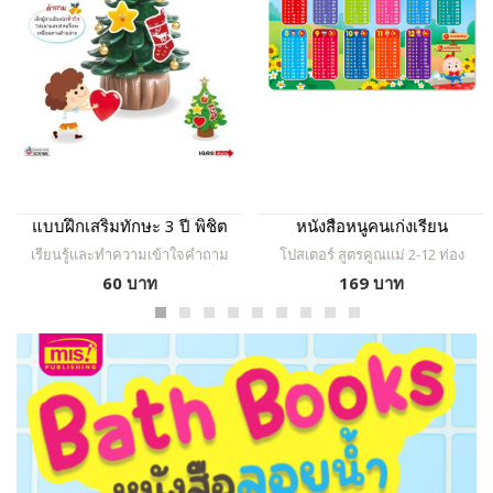
แบบฝึกเสริมทักษะ 3 ปี พิชิต
หนังสือหนูคนเก่งเรียน
ตรรกะ
คณิตศาสตร์ + สมุดระบายสี
เรียนรู้และทำความเข้าใจคำถาม
โปสเตอร์ สูตรคูณแม่ 2-12 ท่อง
พร้อมโปสเตอร์พูดได้ สูตรคูณ
ฝึกคิดและแก้ไขปัญหาให้สำเร็จ
สนุก พลาสติกเกรด A พรีเมี่ยม
60 บาท
169 บาท
ลุล่วง
แม่ 2-12 โปสเตอร์กดแล้วมี
ทนทาน ไม่ขาด ตัวอักษรใหญ่
ชัดเจน ภาพการ์ตูนน่ารัก กดปุ่มฟัง
เสียง
เสียงอ่าน กดเพิ่ม-ลดเสียงได้