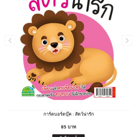
การ์ดบอร์ดบุ๊ค : สัตว์น่ารัก
85 บาท