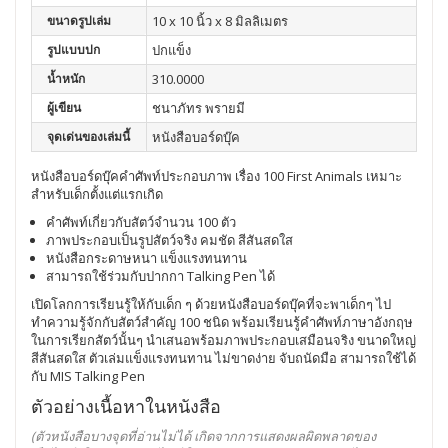
ขนาดรูปเล่ม
10 x 10 นิ้ว x 8 มิลลิเมตร
รูปแบบปก
ปกแข็ง
น้ำหนัก
310.0000
ผู้เขียน
ชนาภัทร พรายมี
จุดเด่นของเล่มนี้
หนังสือบอร์ดบุ๊ค
หนังสือบอร์ดบุ๊คคำศัพท์ประกอบภาพ เรื่อง 100 First Animals เหมาะ
สำหรับเด็กตั้งแต่แรกเกิด
คำศัพท์เกี่ยวกับสัตว์จำนวน 100 ตัว
ภาพประกอบเป็นรูปสัตว์จริง คมชัด สีสันสดใส
หนังสือกระดาษหนา แข็งแรงทนทาน
สามารถใช้ร่วมกับปากกา Talking Pen ได้
เปิดโลกการเรียนรู้ให้กับเด็ก ๆ ด้วยหนังสือบอร์ดบุ๊คที่จะพาเด็กๆ ไป
ทำความรู้จักกับสัตว์สำคัญ 100 ชนิด พร้อมเรียนรู้คำศัพท์ภาษาอังกฤษ
ในการเรียกสัตว์นั้นๆ นำเสนอพร้อมภาพประกอบเสมือนจริง ขนาดใหญ่
สีสันสดใส ตัวเล่มแข็งแรงทนทาน ไม่ขาดง่าย จับถนัดมือ สามารถใช้ได้
กับ MIS Talking Pen
ตัวอย่างเนื้อหาในหนังสือ
(ตัวหนังสือบางจุดที่อ่านไม่ได้ เกิดจากการแสดงผลผิดพลาดของ