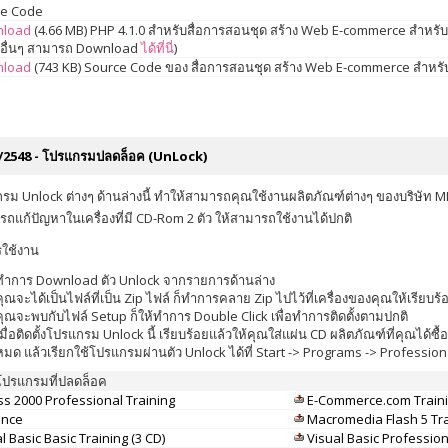
ce Code
load
(4.66 MB) PHP 4.1.0 สำหรับสื่อการสอนชุด สร้าง Web E-commerce สำหรับผ
่นอื่นๆ สามารถ Download
ได้ที่นี่
)
load
(743 KB) Source Code ของ สื่อการสอนชุด สร้าง Web E-commerce สำหรับผู้
/2548 - โปรแกรมปลดล็อค (UnLock)
รม Unlock ต่างๆ ด้านล่างนี้ ทำให้สามารถคุณใช้งานผลิตภัณฑ์ต่างๆ ของบริษัท M
รถแก้ปัญหาในเครื่องที่มี CD-Rom 2 ตัว ให้สามารถใช้งานได้ปกติ
รใช้งาน
ทำการ Download ตัว Unlock จากรายการด้านล่าง
คุณจะได้เป็นไฟล์ที่เป็น Zip ไฟล์ ก็ทำการคลาย Zip ไปไว้ที่เครื่องของคุณให้เรียบร้
คุณจะพบกับไฟล์ Setup ก็ให้ทำการ Double Click เพื่อทำการติดตั้งตามปกติ
เมื่อติดตั้งโปรแกรม Unlock นี้ เรียบร้อยแล้วให้คุณใส่แผ่น CD ผลิตภัณฑ์ที่คุณไ
หมด แล้วเรียกใช้โปรแกรมผ่านตัว Unlock ได้ที่ Start -> Programs -> Profession
อโปรแกรมที่ปลดล็อค
ss 2000 Professional Training
E-Commerce.com Traini
ance
Macromedia Flash 5 Tra
l Basic Basic Training (3 CD)
Visual Basic Profession