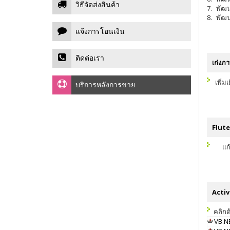
วิธีจัดส่งสินค้า
7.
พัฒน
8.
พัฒน
แจ้งการโอนเงิน
ติดต่อเรา
เก่งภ
เพิ่
บริการหลังการขาย
Flute 
แก
Activ
คลิกด้
VB.NE