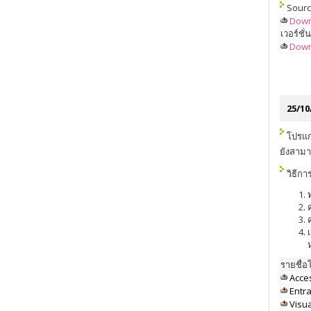
Sour
Down
เวอร์ชั
Down
25/10
โปรแก
ยังสามา
วิธีกา
รายชื่
Acce
Entr
Visua