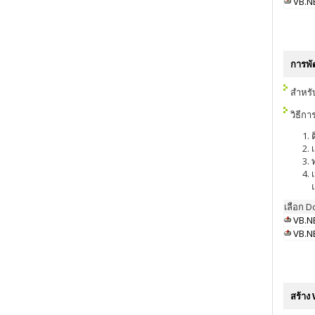
VB.NE
การพั
สำหรั
วิธีกา
เลือก 
VB.NE
VB.NE
สร้าง