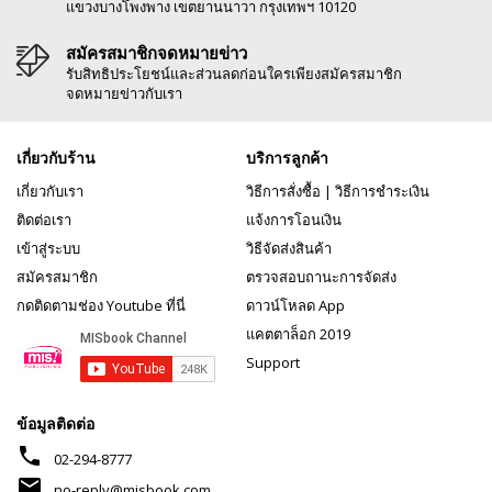
แขวงบางโพงพาง เขตยานนาวา กรุงเทพฯ 10120
สมัครสมาชิกจดหมายข่าว
รับสิทธิประโยชน์และส่วนลดก่อนใครเพียงสมัครสมาชิก
จดหมายข่าวกับเรา
เกี่ยวกับร้าน
บริการลูกค้า
เกี่ยวกับเรา
วิธีการสั่งซื้อ
|
วิธีการชำระเงิน
ติดต่อเรา
แจ้งการโอนเงิน
เข้าสู่ระบบ
วิธีจัดส่งสินค้า
สมัครสมาชิก
ตรวจสอบถานะการจัดส่ง
กดติดตามช่อง Youtube ที่นี่
ดาวน์โหลด App
แคตตาล็อก 2019
Support
ข้อมูลติดต่อ
phone
02-294-8777
mail
no-reply@misbook.com