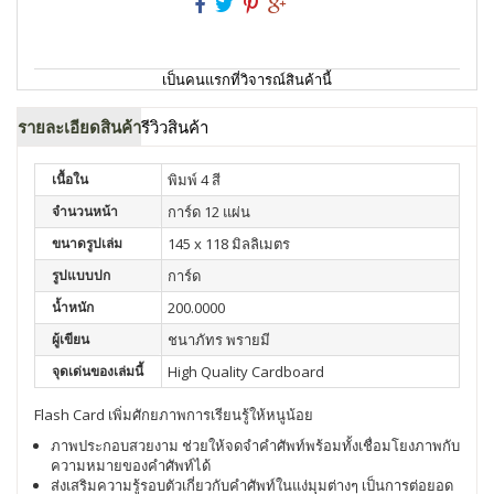
เป็นคนแรกที่วิจารณ์สินค้านี้
รายละเอียดสินค้า
รีวิวสินค้า
เนื้อใน
พิมพ์ 4 สี
จำนวนหน้า
การ์ด 12 แผ่น
ขนาดรูปเล่ม
145 x 118 มิลลิเมตร
รูปแบบปก
การ์ด
น้ำหนัก
200.0000
ผู้เขียน
ชนาภัทร พรายมี
จุดเด่นของเล่มนี้
High Quality Cardboard
Flash Card เพิ่มศักยภาพการเรียนรู้ให้หนูน้อย
ภาพประกอบสวยงาม ช่วยให้จดจำคำศัพท์พร้อมทั้งเชื่อมโยงภาพกับ
ความหมายของคำศัพท์ได้
ส่งเสริมความรู้รอบตัวเกี่ยวกับคำศัพท์ในแง่มุมต่างๆ เป็นการต่อยอด