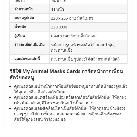
เนื้อใน
พิมพ์ 4 สี
จำนวนหน้า
11 หน้า
ขนาดรูปเล่ม
220 x 255 x 12 มิลลิเมตร
น้ำหนัก
230.0000
ผู้เขียน
กองบรรณาธิการเอ็มไอเอส
รายละเอียดเพิ่มเติม
หน้ากากรูปหน้าของสัตว์จำนวน 1 ชุด ,
กระดาษแข็ง
จุดเด่นของเล่มนี้
กระดาษแข็ง, รูปทรงโค้งเว้าตามหน้าสัตว์
วิธีใช้ My Animal Masks Cards การ์ดหน้ากากเพื่อน
สัตว์ของหนู
คุณพ่อคุณแม่นำหน้ากากเพื่อนสัตว์ของหนูมาทาบที่หน้าของลูกแล้ว
ให้ลูกทายสิว่าคือตัวอะไรกันนะ
คุณพ่อคุณแม่แต่งเรื่องเพิ่มเติม หรือเล่าเกี่ยวกับสัตว์ตัวนั้นๆ ให้ลูกฟัง
เช่น มันอาศัยอยู่ที่ไหน ชอบกินอะไรเป็นอาหาร
คุณพ่อคุณแม่ลองเคลื่อนไหวเป็นสัตว์ตัวนั้นๆ ให้ลูกดู เช่น ช้างมีงวง
ยาวๆ ชูงวงไปมา เพิ่มความสนุกสนานด้วยการเลียนเสียงร้องของ
สัตว์ให้ลูกฟัง เช่น วัวร้องมอ มอ