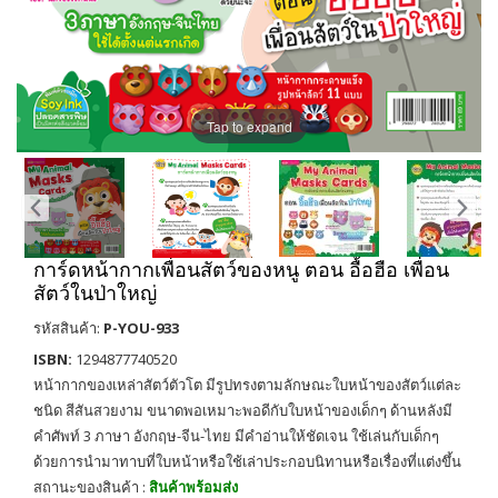
Tap to expand
การ์ดหน้ากากเพื่อนสัตว์ของหนู ตอน อื้อฮือ เพื่อน
สัตว์ในป่าใหญ่
รหัสสินค้า:
P-YOU-933
ISBN:
1294877740520
หน้ากากของเหล่าสัตว์ตัวโต มีรูปทรงตามลักษณะใบหน้าของสัตว์แต่ละ
ชนิด สีสันสวยงาม ขนาดพอเหมาะพอดีกับใบหน้าของเด็กๆ ด้านหลังมี
คำศัพท์ 3 ภาษา อังกฤษ-จีน-ไทย มีคำอ่านให้ชัดเจน ใช้เล่นกับเด็กๆ
ด้วยการนำมาทาบที่ใบหน้าหรือใช้เล่าประกอบนิทานหรือเรื่องที่แต่งขึ้น
สถานะของสินค้า :
สินค้าพร้อมส่ง