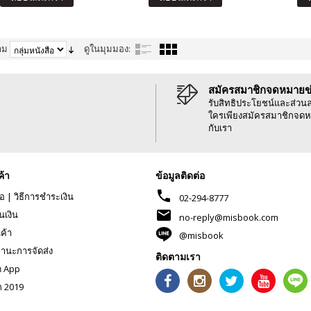
าม
ดูในมุมมอง:
สมัครสมาชิกจดหมายข
รับสิทธิประโยชน์และส่วน
ใครเพียงสมัครสมาชิกจดห
กับเรา
ค้า
ข้อมูลติดต่อ
phone
้อ
|
วิธีการชำระเงิน
02-294-8777
mail
นเงิน
no-reply@misbook.com
นค้า
@misbook
านะการจัดส่ง
ติดตามเรา
ด App
ก 2019