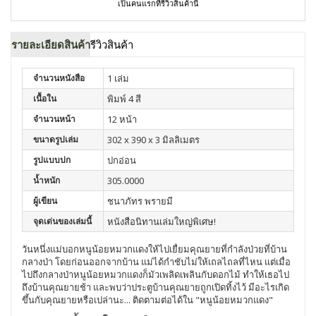
เป็นคนแรกที่รีวิวสินค้านี้
รายละเอียดสินค้า
รีวิวสินค้า
จำนวนหนังสือ
1 เล่ม
เนื้อใน
พิมพ์ 4 สี
จำนวนหน้า
12 หน้า
ขนาดรูปเล่ม
302 x 390 x 3 มิลลิเมตร
รูปแบบปก
ปกอ่อน
น้ำหนัก
305.0000
ผู้เขียน
ชนาภัทร พรายมี
จุดเด่นของเล่มนี้
หนังสือนิทานเล่มใหญ่พิเศษ!
วันหนึ่งแม่บอกหนูน้อยหมวกแดงให้ไปเยื่ยมคุณยายที่กำลังป่วยที่บ้าน
กลางป่า โดยก่อนออกจากบ้าน แม่ได้กำชับไม่ให้เถลไถลที่ไหน แต่เมื่อ
ไปถึงกลางป่าหนูน้อยหมวกแดงก็มัวเพลิดเพลินกับดอกไม้ ทำให้เธอไป
ถึงบ้านคุณยายช้า และพบว่าประตูบ้านคุณยายถูกเปิดทิ้งไว้ มีอะไรเกิด
ขึ้นกับคุณยายหรือเปล่านะ... ติดตามต่อได้ใน "หนูน้อยหมวกแดง"