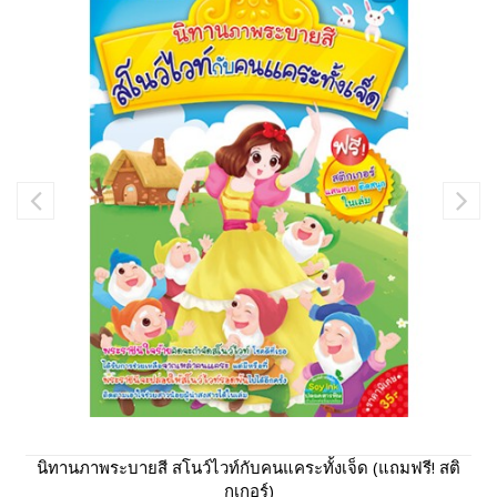
นิทานภาพระบายสี สโนว์ไวท์กับคนแคระทั้งเจ็ด (แถมฟรี! สติ
กเกอร์)