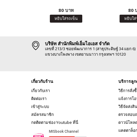
80 บาท
80 
หยิบใส่รถเข็น
หยิบใส่
บริษัท สำนักพิมพ์เอ็มไอเอส จำกัด
เลขที่ 213/3 ซอยพัฒนาการ 1 (สาธุประดิษฐ์ 34 แยก 6)
แขวงบางโพงพาง เขตยานนาวา กรุงเทพฯ 10120
เกี่ยวกับร้าน
บริการลูก
เกี่ยวกับเรา
วิธีการสั่งซื
ติดต่อเรา
แจ้งการโอ
เข้าสู่ระบบ
วิธีจัดส่งสิ
สมัครสมาชิก
ตรวจสอบถ
กดติดตามช่อง Youtube ที่นี่
ดาวน์โหล
แคตตาล็อ