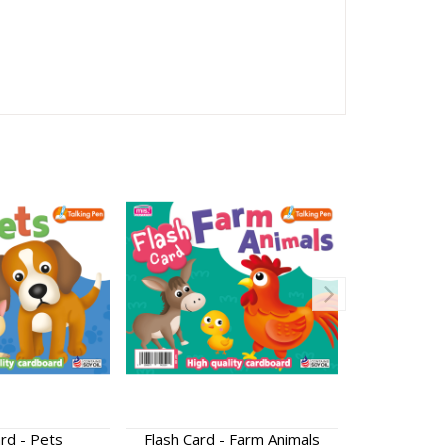
ard - Pets
Flash Card - Farm Animals
Flash Card