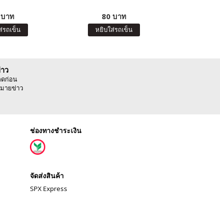
 บาท
80 บาท
8
ส่รถเข็น
หยิบใส่รถเข็น
หยิบ
่าว
ลดก่อน
มายข่าว
ช่องทางชำระเงิน
จัดส่งสินค้า
SPX Express