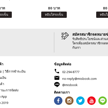
บาท
80 บาท
80
รถเข็น
หยิบใส่รถเข็น
หยิบใ
สมัครสมาชิกจดหมายข
รับสิทธิประโยชน์และส่วน
ใครเพียงสมัครสมาชิกจดห
กับเรา
ค้า
ข้อมูลติดต่อ
phone
้อ
|
วิธีการชำระเงิน
02-294-8777
mail
นเงิน
no-reply@misbook.com
นค้า
@misbook
านะการจัดส่ง
ติดตามเรา
ด App
ก 2019