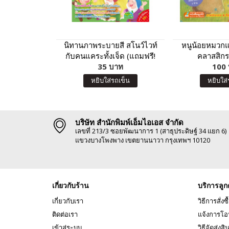
นิทานภาพระบายสี สโนว์ไวท์
หนูน้อยหมวกแ
กับคนแคระทั้งเจ็ด (แถมฟรี!
คลาสสิกร
สติกเกอร์)
35 บาท
100
หยิบใส่รถเข็น
หยิบใส่
บริษัท สำนักพิมพ์เอ็มไอเอส จำกัด
เลขที่ 213/3 ซอยพัฒนาการ 1 (สาธุประดิษฐ์ 34 แยก 6)
แขวงบางโพงพาง เขตยานนาวา กรุงเทพฯ 10120
เกี่ยวกับร้าน
บริการลูก
เกี่ยวกับเรา
วิธีการสั่งซื
ติดต่อเรา
แจ้งการโอ
เข้าสู่ระบบ
วิธีจัดส่งสิ