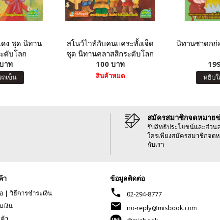
ดง ชุด นิทาน
สโนว์ไวท์กับคนแคระทั้งเจ็ด
นิทานชาดกก่อ
ะดับโลก
ชุด นิทานคลาสสิกระดับโลก
 บาท
100 บาท
199
สินค้าหมด
รถเข็น
หยิบใ
สมัครสมาชิกจดหมายข
รับสิทธิประโยชน์และส่วน
ใครเพียงสมัครสมาชิกจดห
กับเรา
ค้า
ข้อมูลติดต่อ
phone
้อ
|
วิธีการชำระเงิน
02-294-8777
mail
นเงิน
no-reply@misbook.com
นค้า