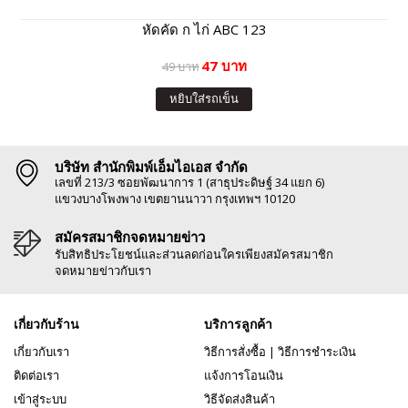
หัดคัด ก ไก่ ABC 123
47 บาท
49 บาท
หยิบใส่รถเข็น
บริษัท สำนักพิมพ์เอ็มไอเอส จำกัด
เลขที่ 213/3 ซอยพัฒนาการ 1 (สาธุประดิษฐ์ 34 แยก 6)
แขวงบางโพงพาง เขตยานนาวา กรุงเทพฯ 10120
สมัครสมาชิกจดหมายข่าว
รับสิทธิประโยชน์และส่วนลดก่อนใครเพียงสมัครสมาชิก
จดหมายข่าวกับเรา
เกี่ยวกับร้าน
บริการลูกค้า
เกี่ยวกับเรา
วิธีการสั่งซื้อ
|
วิธีการชำระเงิน
ติดต่อเรา
แจ้งการโอนเงิน
เข้าสู่ระบบ
วิธีจัดส่งสินค้า