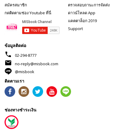
สมัครสมาชิก
ตรวจสอบถานะการจัดส่ง
กดติดตามช่อง Youtube ที่นี่
ดาวน์โหลด App
แคตตาล็อก 2019
Support
ข้อมูลติดต่อ
phone
02-294-8777
mail
no-reply@misbook.com
@misbook
ติดตามเรา
ช่องทางชำระเงิน