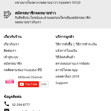
แขวงบางโพงพาง เขตยานนาวา กรุงเทพฯ 10120
สมัครสมาชิกจดหมายข่าว
รับสิทธิประโยชน์และส่วนลดก่อนใครเพียงสมัครสมาชิก
จดหมายข่าวกับเรา
เกี่ยวกับร้าน
บริการลูกค้า
เกี่ยวกับเรา
วิธีการสั่งซื้อ
|
วิธีการชำระเงิน
ติดต่อเรา
แจ้งการโอนเงิน
เข้าสู่ระบบ
วิธีจัดส่งสินค้า
สมัครสมาชิก
ตรวจสอบถานะการจัดส่ง
กดติดตามช่อง Youtube ที่นี่
ดาวน์โหลด App
แคตตาล็อก 2019
Support
ข้อมูลติดต่อ
phone
02-294-8777
mail