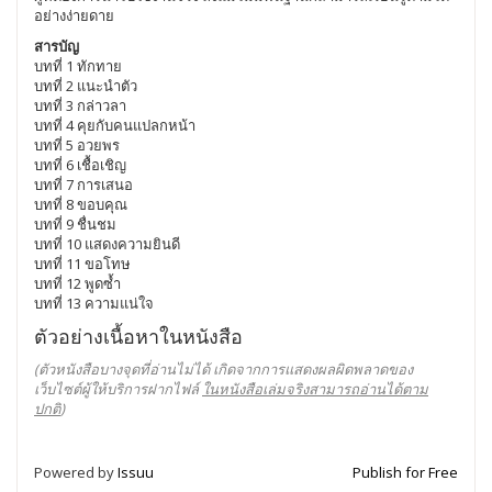
อย่างง่ายดาย
สารบัญ
บทที่ 1 ทักทาย
บทที่ 2 แนะนำตัว
บทที่ 3 กล่าวลา
บทที่ 4 คุยกับคนแปลกหน้า
บทที่ 5 อวยพร
บทที่ 6 เชื้อเชิญ
บทที่ 7 การเสนอ
บทที่ 8 ขอบคุณ
บทที่ 9 ชื่นชม
บทที่ 10 แสดงความยินดี
บทที่ 11 ขอโทษ
บทที่ 12 พูดซ้ำ
บทที่ 13 ความแน่ใจ
ตัวอย่างเนื้อหาในหนังสือ
(ตัวหนังสือบางจุดที่อ่านไม่ได้ เกิดจากการแสดงผลผิดพลาดของ
เว็บไซต์ผู้ให้บริการฝากไฟล์
ในหนังสือเล่มจริงสามารถอ่านได้ตาม
ปกติ
)
Powered by
Issuu
Publish for Free