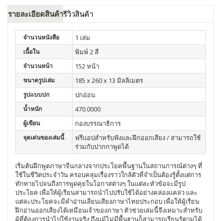
รายละเอียดสินค้า
รีวิวสินค้า
จำนวนหนังสือ
1 เล่ม
เนื้อใน
พิมพ์ 2 สี
จำนวนหน้า
152 หน้า
ขนาดรูปเล่ม
185 x 260 x 13 มิลลิเมตร
รูปแบบปก
ปกอ่อน
น้ำหนัก
470.0000
ผู้เขียน
กองบรรณาธิการ
จุดเด่นของเล่มนี้
ฟรีแอปสำหรับฟังและฝึกออกเสียง / สามารถใช้
ร่วมกับปากกาพูดได้
เริ่มต้นฝึกพูดภาษาจีนกลางจากประโยคพื้นฐานในสถานการณ์ต่างๆ ที่
ใช้ในชีวิตประจำวัน ครอบคลุมเรื่องราวใกล้ตัวที่จำเป็นต้องรู้ตั้งแต่การ
ทักทายไปจนถึงการพูดคุยในโอกาสต่างๆ ในแต่ละหัวข้อจะมีรูป
ประโยค เพื่อให้ผู้เรียนสามารถนำไปปรับใช้ได้อย่างคล่องแคล่ว และ
แต่ละประโยคจะมีคำอ่านเลียนเสียงภาษาไทยประกอบ เพื่อให้ผู้เรียน
ฝึกอ่านออกเสียงได้เหมือนเจ้าของภาษา ตัวช่วยเล่มนี้จึงเหมาะสำหรับ
ผู้ที่ต้องการนำไปใช้งานจริง ถึงแม้ไม่มีพื้นฐานก็สามารถเรียนรู้ตามได้