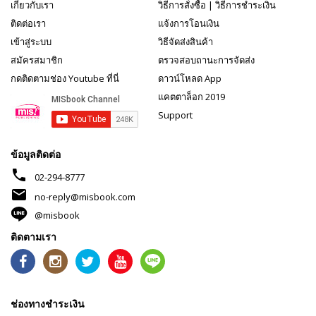
เกี่ยวกับเรา
วิธีการสั่งซื้อ
|
วิธีการชำระเงิน
ติดต่อเรา
แจ้งการโอนเงิน
เข้าสู่ระบบ
วิธีจัดส่งสินค้า
สมัครสมาชิก
ตรวจสอบถานะการจัดส่ง
กดติดตามช่อง Youtube ที่นี่
ดาวน์โหลด App
แคตตาล็อก 2019
Support
ข้อมูลติดต่อ
phone
02-294-8777
mail
no-reply@misbook.com
@misbook
ติดตามเรา
ช่องทางชำระเงิน