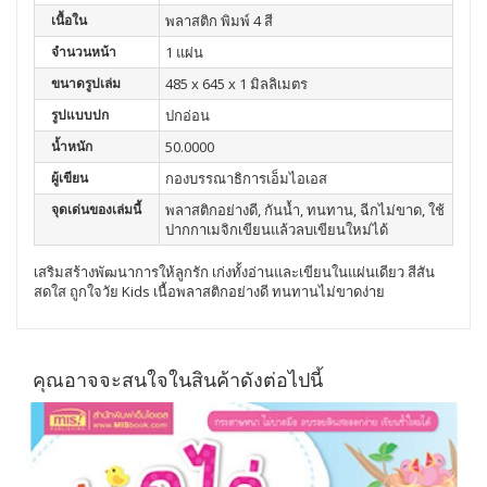
เนื้อใน
พลาสติก พิมพ์ 4 สี
จำนวนหน้า
1 แผ่น
ขนาดรูปเล่ม
485 x 645 x 1 มิลลิเมตร
รูปแบบปก
ปกอ่อน
น้ำหนัก
50.0000
ผู้เขียน
กองบรรณาธิการเอ็มไอเอส
จุดเด่นของเล่มนี้
พลาสติกอย่างดี, กันน้ำ, ทนทาน, ฉีกไม่ขาด, ใช้
ปากกาเมจิกเขียนแล้วลบเขียนใหม่ได้
เสริมสร้างพัฒนาการให้ลูกรัก เก่งทั้งอ่านและเขียนในแผ่นเดียว สีสัน
สดใส ถูกใจวัย Kids เนื้อพลาสติกอย่างดี ทนทานไม่ขาดง่าย
คุณอาจจะสนใจในสินค้าดังต่อไปนี้