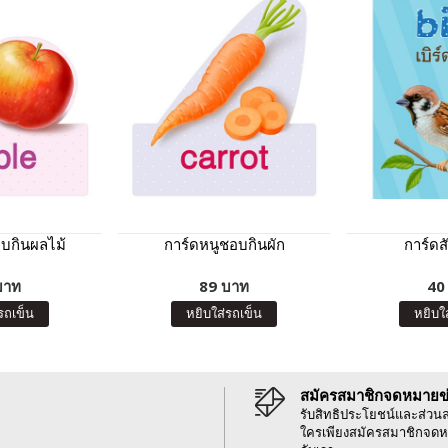
บกินผลไม้
การ์ดหนูชอบกินผัก
การ์ดสั
บาท
89 บาท
40
รถเข็น
หยิบใส่รถเข็น
หยิบใ
สมัครสมาชิกจดหมายข
รับสิทธิประโยชน์และส่วน
ใครเพียงสมัครสมาชิกจดห