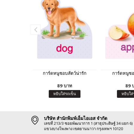
การ์ดหนูชอบสัตว์น่ารัก
การ์ดหนูชอ
89 บาท
89 
หยิบใส่รถเข็น
หยิบใส่
บริษัท สำนักพิมพ์เอ็มไอเอส จำกัด
เลขที่ 213/3 ซอยพัฒนาการ 1 (สาธุประดิษฐ์ 34 แยก 6)
แขวงบางโพงพาง เขตยานนาวา กรุงเทพฯ 10120