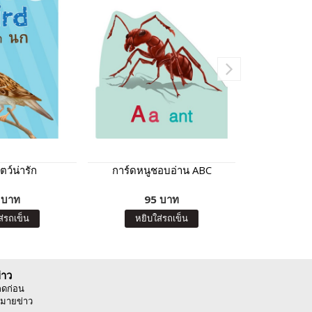
ตว์น่ารัก
การ์ดหนูชอบอ่าน ABC
การ์ดหนู
 บาท
95 บาท
12
ส่รถเข็น
หยิบใส่รถเข็น
หยิบ
่าว
ลดก่อน
มายข่าว