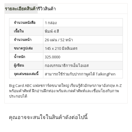
รายละเอียดสินค้า
รีวิวสินค้า
จำนวนหนังสือ
1 กล่อง
เนื้อใน
พิมพ์ 4 สี
จำนวนหน้า
26 แผ่น / 52 หน้า
ขนาดรูปเล่ม
145 x 210 มิลลิเมตร
น้ำหนัก
325.0000
ผู้เขียน
กองบรรณาธิการเอ็มไอเอส
จุดเด่นของเล่มนี้
สามารถใช้ร่วมกับปากกาพูดได้ TalkingPen
Big Card ABC แฟลชการ์ดขนาดใหญ่ เรียนรู้ตัวอักษรภาษาอังกฤษ A-Z
พร้อมคำศัพท์ ฝึกอ่านฝึกท่อง พร้มสะกดคำศัพท์และเชื่อมโยงกับภาพ
ประกอบได้
คุณอาจจะสนใจในสินค้าดังต่อไปนี้