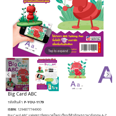
Tap to expand
Big Card ABC
รหัสสินค้า:
P-YOU-1179
ISBN:
1294877744900
Big Card ABC แฟลชการ์ดขนาดใหญ่ เรียนรู้ตัวอักษรภาษาอังกฤษ A-Z