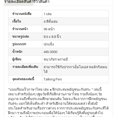
รายละเอียดสินค้า
รีวิวสินค้า
จำนวนหนังสือ
1 เล่ม
เนื้อใน
4 สีทั้งเล่ม
จำนวนหน้า
96 หน้า
ขนาดรูปเล่ม
8.6 x 8.8 นิ้ว
รูปแบบปก
ปกแข็ง
น้ำหนัก
445.0000
ผู้เขียน
ชนาภัทร พรายมี
รายละเอียดเพิ่มเติม
สามารถใช้กับปากกาเอ็มไอเอส ทอล์กกิงเพน
ได้
จุดเด่นของเล่มนี้
Talking Pen
"แบบเรียนเร็วภาษาไทย เล่ม ๑ ฝึกประสมพยัญชนะกับสระ " เล่มนี้
เหมาะสำหรับน้องๆ ปฐมวัยที่เริ่มฝึกอ่านภาษาไทย รวมถึงน้องๆ วัย
อนุบาล จนถึงชั้นประถมศึกษาตอนต้น โดยจะเริ่มจากการฝึกพยัญชนะ
กับสระ แยกให้เห็นทีละคำ สำหรับฝึกอ่านให้คล่องแคล่ว ทั้งยังมี
ประโยคสำหรับอ่านเรื่องราวต่างๆ จากการประสมพยัญชนะกับสระที่ได้
ฝึกมา รวมถึงมีภาพประกอบเพื่อให้น้องๆ ได้เรียนรู้สิ่งที่อยู่รอบตัวไป