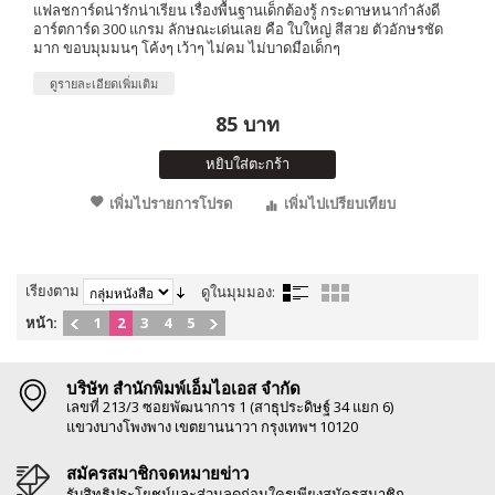
แฟลชการ์ดน่ารักน่าเรียน เรื่องพื้นฐานเด็กต้องรู้ กระดาษหนากำลังดี
อาร์ตการ์ด 300 แกรม ลักษณะเด่นเลย คือ ใบใหญ่ สีสวย ตัวอักษรชัด
มาก ขอบมุมมนๆ โค้งๆ เว้าๆ ไม่คม ไม่บาดมือเด็กๆ
ดูรายละเอียดเพิ่มเติม
85 บาท
หยิบใส่ตะกร้า
เพิ่มไปรายการโปรด
เพิ่มไปเปรียบเทียบ
เรียงตาม
ดูในมุมมอง:
หน้า:
1
2
3
4
5
บริษัท สำนักพิมพ์เอ็มไอเอส จำกัด
เลขที่ 213/3 ซอยพัฒนาการ 1 (สาธุประดิษฐ์ 34 แยก 6)
แขวงบางโพงพาง เขตยานนาวา กรุงเทพฯ 10120
สมัครสมาชิกจดหมายข่าว
รับสิทธิประโยชน์และส่วนลดก่อนใครเพียงสมัครสมาชิก