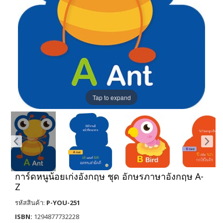
Tap to expand
การ์ดหนูน้อยเก่งอังกฤษ ชุด อักษรภาษาอังกฤษ A-
Z
รหัสสินค้า:
P-YOU-251
ISBN:
1294877732228