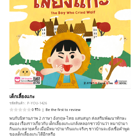
เด็กเลี้ยงแกะ
รหัสสินค้า : P-YOU-1426
0 รีวิว
|
Be the first to review
พบกับนิทานภาพ 2 ภาษา อังกฤษ-ไทย แสนสนุก ส่งเสริมพัฒนาทักษะ
สมอง เรื่องราวเกี่ยวกับ เด็กเลี้ยงแกะแกล้งหลอกชาวบ้านว่า หมาป่ามา
กินแกะหลายครั้ง เมื่อมีหมาป่ามากินแกะจริงๆ ชาวบ้านจะยังเชื่อคำพูด
ของเด็กเลี้ยงแกะไดีอีกหรือ