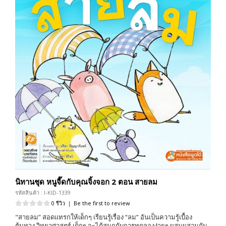
นิทานชุด หนูจี๊ดกับคุณจิ้งจอก 2 ตอน สายลม
รหัสสินค้า : I-KID-1339
0 รีวิว
|
Be the first to review
"สายลม” สอดแทรกให้เด็กๆ เรียนรู้เรื่อง “ลม” อันเป็นความรู้เบื้อง
ต้นทาง วิทยาศาสตร์ เด็กๆ จะได้สนุกกับการทดลองง่ายๆ ผสมผสานกับ