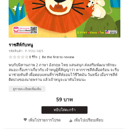
ราชสีห์กับหนู
รหัสสินค้า : P-YOU-1425
0 รีวิว
|
Be the first to review
พบกับนิทานภาพ 2 ภาษา อังกฤษ-ไทย แสนสนุก ส่งเสริมพัฒนาทักษะ
สมอง เรื่องราวเกี่ยวกับ เจ้าหนูผู้ที่สัญญาว่า หากราชสีห์เดือดร้อน จะรีบ
มาช่วยทันที เพื่อตอบแทนที่ราชสีห์ยอมไว้ชีวิตมัน วันหนึ่ง เมื่อราชสีห์
ติดบ่วงของนายพราน แล้วเจ้าหนูจะมาทันไหมนะ
ดูรายละเอียดเพิ่มเติม
59 บาท
หยิบใส่ตะกร้า
เพิ่มไปรายการโปรด
เพิ่มไปเปรียบเทียบ