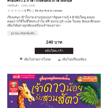
ครอบครัว 2 ภาษา เก่งสนทนาภาษาอังกฤษ
รหัสสินค้า : I-ENG-0258
0 รีวิว
|
Be the first to review
เรียนสนุก เข้าใจง่าย ผ่านรูปแบบการ์ตูนความรู้ 4 หัวข้อใหญ่ คลอบ
คลุมการใช้ในชีวิตประจำวัน ฟรี! สแกน QR code ในเล่ม ฟังและฝึกออก
เสียงได้อย่างถูกต้องเหมือนเจ้าของภาษา
ดูรายละเอียดเพิ่มเติม
240 บาท
หยิบใส่ตะกร้า
เพิ่มไปรายการโปรด
เพิ่มไปเปรียบเทียบ