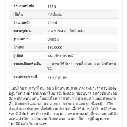
จำนวนหนังสือ
1 เล่ม
เนื้อใน
4 สีทั้งเล่ม
จำนวนหน้า
72 หน้า
ขนาดรูปเล่ม
204 x 204 x 5 มิลลิเมตร
รูปแบบปก
ปกอ่อน
น้ำหนัก
180.0000
ผู้เขียน
ชนาภัทร พรายมี
รายละเอียดเพิ่มเติม
สามารถใช้กับปากกาเอ็มไอเอส ทอล์กกิงเพน
ได้
จุดเด่นของเล่มนี้
Talking Pen
"แบบฝึกอ่านภาษาไทย เล่ม 3 ฝึกประสมตัวสะกด" เหมาะสำหรับน้องๆ
ปฐมวัยที่เริ่มฝึกอ่านภาษาไทย รวมถึงน้องๆ วัยอนุบาล จนถึงชั้นประถม
ศึกษาศึกษาตอนต้น โดยมีเนื้อหาเกี่ยวกับการประสมคำแบบมีตัวสะกด
คือ ตัวสะกดในแม่กง กน กม เกย เกอว กก กด และ กบ ซึ่งจะมีการฝึก
อ่านคำและประโยค ทั้งยังมีภาพประกอบเพื่อให้น้องๆ ได้เรียนรู้สิ่งที่อยู่
รอบตัวไปพร้อมๆ กับการพิจารณาความหมายของคำที่ประสมแบบมีตัว
สะกด ทำให้การอ่านภาษาไทยแตกฉาน และเป็นการปูพื้นฐานภาษา
ไทยที่ดีต่อไปในอนาคต!