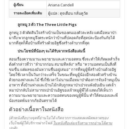
ผู้เขียน
Ariana Candell
รายละเอียดเพิ่มเติม
ผู้แปล : ดุจเดือน กลั่นคูวัด
ลูกหมู 3 ตัว The Three Little Pigs
ลูกหมู 3 ตัวตัดสินใจสร้างบ้านเป็นของตนเองตัวละหลัง แต่เมื่อหมาป่า
มาถึง พวกลูกหมูจึงตระหนักว่าบ้านที่ปลอดภัยที่สุดปละป้องกันภัยได้
มากที่สุดก็คือบ้านที่สร้างด้วยอิฐซึ่งสร้างลำบากที่สุด
ประโยชน์ที่น้องๆ จะได้รับจากหนังสือเล่มนี้
สอนเรื่องความมานะพยายามและความอดทน ซึ่งจะทำให้เกิดผลสำเร็จ
ดั่งคำกล่าวที่ว่า "ลำบากก่อน สบายทีหลัง" หรือ "ความอดทนเป็นสิ่งที่
ขมขื่น แต่ผลของมันหวานชื่นอยู่เสมอ" การที่หมูผู้พี่สร้างบ้านด้วยอิฐ
โดยใช้เวลาเป็นวันกว่าจะเสร็จ ในขณะที่หมูผู้น้องอีกสองตัวสร้างบ้าน
ด้วยกองฟางและไม้ ซึ่งใช้เวลาไม่นานเมื่อหมาป่าต้องการจับเจ้าหมูเป็น
อาหาร ทั้งบ้านฟางและบ้านไม้กลับถูกหมาป่าเป่าจนพังยับเยิน แต่เจ้า
หมาป่ากลับไม่สามารถเป่าบ้านอิฐของเจ้าหมูผู้พี่ได้ แสดงให้เห็นว่า
ความมานะพยายามและความอดทนของหมูผู้พี่นั้น ทำให้ตนเองและพี่
น้องรอดพ้นจากภัยอันตรายได้
ตัวอย่างเนื้อหาในหนังสือ
(ตัวหนังสือบางจุดที่อ่านไม่ได้ เกิดจากการแสดงผลผิดพลาดของ
เว็บไซต์ผู้ให้บริการฝากไฟล์
ในหนังสือเล่มจริงสามารถอ่านได้ตาม
ปกติ
)