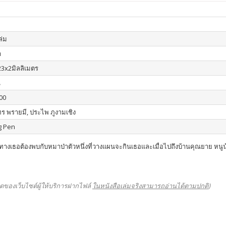
เล่ม
า
3x2มิลลิเมตร
น
00
ร พรายมี, ประไพ ภูงามเชิง
g Pen
ทางเธอต้องพบกับหมาป่าตัวหนึ่งที่วางแผนจะกินเธอและเมื่อไปถึงบ้านคุณยาย หนู
ดของเว็บไซต์ผู้ให้บริการฝากไฟล์
ในหนังสือเล่มจริงสามารถอ่านได้ตามปกติ
)