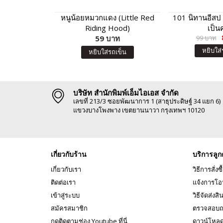
หนูน้อยหมวกแดง (Little Red
101 นิทานอีสป 
Riding Hood)
เป็น
59 บาท
99 บาท
หยิบใส่
หยิบใส่รถเข็น
บริษัท สำนักพิมพ์เอ็มไอเอส จำกัด
เลขที่ 213/3 ซอยพัฒนาการ 1 (สาธุประดิษฐ์ 34 แยก 6)
แขวงบางโพงพาง เขตยานนาวา กรุงเทพฯ 10120
เกี่ยวกับร้าน
บริการลูก
เกี่ยวกับเรา
วิธีการสั่งซื
ติดต่อเรา
แจ้งการโอ
เข้าสู่ระบบ
วิธีจัดส่งสิ
สมัครสมาชิก
ตรวจสอบถ
กดติดตามช่อง Youtube ที่นี่
ดาวน์โหล