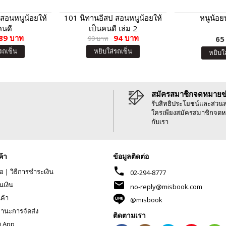
สอนหนูน้อยให้
101 นิทานอีสป สอนหนูน้อยให้
หนูน้อ
คนดี
เป็นคนดี เล่ม 2
89 บาท
94 บาท
99 บาท
65
รถเข็น
หยิบใส่รถเข็น
หยิบใ
สมัครสมาชิกจดหมายข
รับสิทธิประโยชน์และส่วน
ใครเพียงสมัครสมาชิกจดห
กับเรา
ค้า
ข้อมูลติดต่อ
phone
้อ
|
วิธีการชำระเงิน
02-294-8777
mail
นเงิน
no-reply@misbook.com
นค้า
@misbook
านะการจัดส่ง
ติดตามเรา
ด App