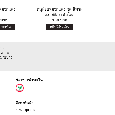
ยหมวกแดง
หนูน้อยหมวกแดง ชุด นิทาน
ไห
คลาสสิกระดับโลก
 บาท
100 บาท
5
สิ
ส่รถเข็น
หยิบใส่รถเข็น
่าว
ลดก่อน
มายข่าว
ช่องทางชำระเงิน
จัดส่งสินค้า
SPX Express