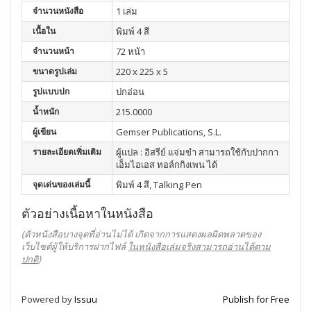
จำนวนหนังสือ
1 เล่ม
เนื้อใน
พิมพ์ 4 สี
จำนวนหน้า
72 หน้า
ขนาดรูปเล่ม
220 x 225 x 5
รูปแบบปก
ปกอ่อน
น้ำหนัก
215.0000
ผู้เขียน
Gemser Publications, S.L.
รายละเอียดเพิ่มเติม
ผู้แปล : อิสรีย์ แจ่มขำ สามารถใช้กับปากกา
เอ็มไอเอส ทอล์กกิงเพน ได้
จุดเด่นของเล่มนี้
พิมพ์ 4 สี, Talking Pen
ตัวอย่างเนื้อหาในหนังสือ
(ตัวหนังสือบางจุดที่อ่านไม่ได้ เกิดจากการแสดงผลผิดพลาดของ
เว็บไซต์ผู้ให้บริการฝากไฟล์
ในหนังสือเล่มจริงสามารถอ่านได้ตาม
ปกติ
)
Powered by
Issuu
Publish for Free