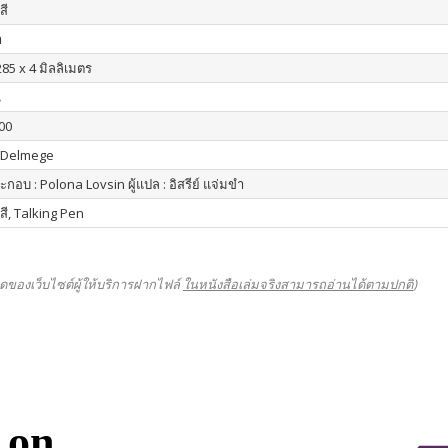
สี
า
285 x 4 มิลลิเมตร
น
00
 Delmege
กอบ : Polona Lovsin ผู้แปล : อิสรีย์ แจ่มขำ
 สี, Talking Pen
ดของเว็บไซต์ผู้ให้บริการฝากไฟล์
ในหนังสือเล่มจริงสามารถอ่านได้ตามปกติ
)