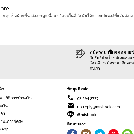
คยเห็นเลย ลูกเป็ดน้อยที่น่าสงสารถูกเพื่อนๆ ล้อจนในที่สุด มันได้กลายเป็นหงส์ที่แ
สมัครสมาชิกจดหมายข
รับสิทธิประโยชน์และส่วน
ใครเพียงสมัครสมาชิกจดห
กับเรา
ค้า
ข้อมูลติดต่อ
phone
้อ
|
วิธีการชำระเงิน
02-294-8777
mail
นเงิน
no-reply@misbook.com
นค้า
@misbook
านะการจัดส่ง
ติดตามเรา
ด App