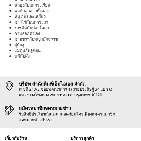
นกยูงกับนกกระเรียน
พ่อกับลูกสาวทั้งสอง
หนู กบ และเหยี่ยว
ชาวไร่กับนกกระสา
ราชสีห์กับปลาโลมา
กาหลอกตัวเอง
ชายชรากับพญามัจจุราช
ปูกับงู
แม่ตุ่นกับลูกตุ่น
หมีกับผึ้ง
บริษัท สำนักพิมพ์เอ็มไอเอส จำกัด
เลขที่ 213/3 ซอยพัฒนาการ 1 (สาธุประดิษฐ์ 34 แยก 6)
แขวงบางโพงพาง เขตยานนาวา กรุงเทพฯ 10120
สมัครสมาชิกจดหมายข่าว
รับสิทธิประโยชน์และส่วนลดก่อนใครเพียงสมัครสมาชิก
จดหมายข่าวกับเรา
เกี่ยวกับร้าน
บริการลูกค้า