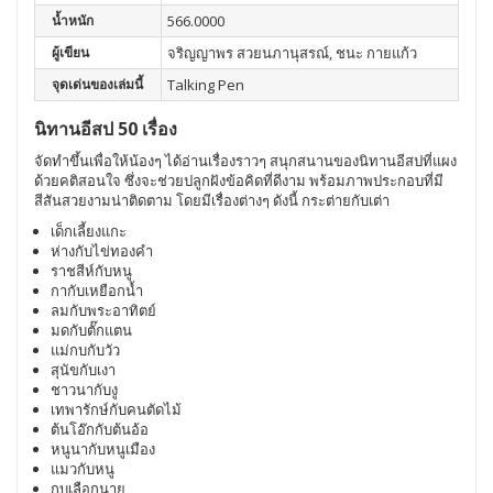
น้ำหนัก
566.0000
ผู้เขียน
จริญญาพร สวยนภานุสรณ์, ชนะ กายแก้ว
จุดเด่นของเล่มนี้
Talking Pen
นิทานอีสป 50 เรื่อง
จัดทำขึ้นเพื่อให้น้องๆ ได้อ่านเรื่องราวๆ สนุกสนานของนิทานอีสปที่แผง
ด้วยคติสอนใจ ซึ่งจะช่วยปลูกฝังข้อคิดที่ดีงาม พร้อมภาพประกอบที่มี
สีสันสวยงามน่าติดตาม โดยมีเรื่องต่างๆ ดังนี้ กระต่ายกับเต่า
เด็กเลี้ยงแกะ
ห่างกับไข่ทองคำ
ราชสีห์กับหนู
กากับเหยือกน้ำ
ลมกับพระอาทิตย์
มดกับตั๊กแตน
แม่กบกับวัว
สุนัขกับเงา
ชาวนากับงู
เทพารักษ์กับคนตัดไม้
ต้นโอ๊กกับต้นอ้อ
หนูนากับหนูเมือง
แมวกับหนู
กบเลือกนาย