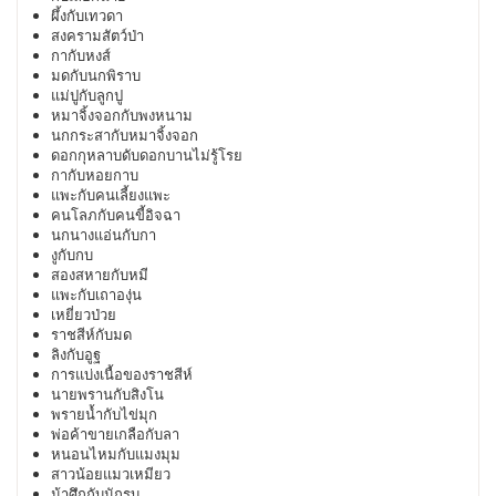
ผึ้งกับเทวดา
สงครามสัตว์ป่า
กากับหงส์
มดกับนกพิราบ
แม่ปูกับลูกปู
หมาจิ้งจอกกับพงหนาม
นกกระสากับหมาจิ้งจอก
ดอกกุหลาบดับดอกบานไม่รู้โรย
กากับหอยกาบ
แพะกับคนเลี้ยงแพะ
คนโลภกับคนขี้อิจฉา
นกนางแอ่นกับกา
งูกับกบ
สองสหายกับหมี
แพะกับเถาองุ่น
เหยี่ยวป่วย
ราชสีห์กับมด
ลิงกับอูฐ
การแบ่งเนื้อของราชสีห์
นายพรานกับสิงโน
พรายน้ำกับไข่มุก
พ่อค้าขายเกลือกับลา
หนอนไหมกับแมงมุม
สาวน้อยแมวเหมียว
ม้าศึกกับนักรบ