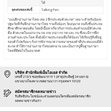
ได้
จุดเด่นของเล่มนี้
Talking Pen
"แบบฝึกอ่านภาษาไทย เล่ม 3 ฝึกประสมตัวสะกด" เหมาะสำหรับน้องๆ
ปฐมวัยที่เริ่มฝึกอ่านภาษาไทย รวมถึงน้องๆ วัยอนุบาล จนถึงชั้นประถม
ศึกษาศึกษาตอนต้น โดยมีเนื้อหาเกี่ยวกับการประสมคำแบบมีตัวสะกด
คือ ตัวสะกดในแม่กง กน กม เกย เกอว กก กด และ กบ ซึ่งจะมีการฝึก
อ่านคำและประโยค ทั้งยังมีภาพประกอบเพื่อให้น้องๆ ได้เรียนรู้สิ่งที่อยู่
รอบตัวไปพร้อมๆ กับการพิจารณาความหมายของคำที่ประสมแบบมีตัว
สะกด ทำให้การอ่านภาษาไทยแตกฉาน และเป็นการปูพื้นฐานภาษา
ไทยที่ดีต่อไปในอนาคต!
บริษัท สำนักพิมพ์เอ็มไอเอส จำกัด
เลขที่ 213/3 ซอยพัฒนาการ 1 (สาธุประดิษฐ์ 34 แยก 6)
แขวงบางโพงพาง เขตยานนาวา กรุงเทพฯ 10120
สมัครสมาชิกจดหมายข่าว
รับสิทธิประโยชน์และส่วนลดก่อนใครเพียงสมัครสมาชิก
จดหมายข่าวกับเรา