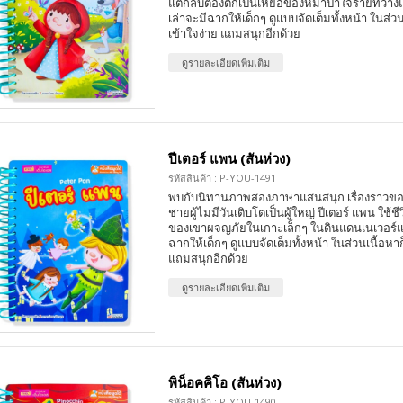
แต่กลับต้องตกเป็นเหยื่อของหมาป่าใจร้ายที่วา
เล่าจะมีฉากให้เด็กๆ ดูแบบจัดเต็มทั้งหน้า ในส่วน
เข้าใจง่าย แถมสนุกอีกด้วย
ดูรายละเอียดเพิ่มเติม
ปีเตอร์ แพน (สันห่วง)
รหัสสินค้า : P-YOU-1491
พบกับนิทานภาพสองภาษาแสนสนุก เรื่องราวของป
ชายผู้ไม่มีวันเติบโตเป็นผู้ใหญ่ ปีเตอร์ แพน ใช้
ของเขาผจญภัยในเกาะเล็กๆ ในดินแดนเนเวอร์แล
ฉากให้เด็กๆ ดูแบบจัดเต็มทั้งหน้า ในส่วนเนื้อหาก
แถมสนุกอีกด้วย
ดูรายละเอียดเพิ่มเติม
พิน็อคคิโอ (สันห่วง)
รหัสสินค้า : P-YOU-1490