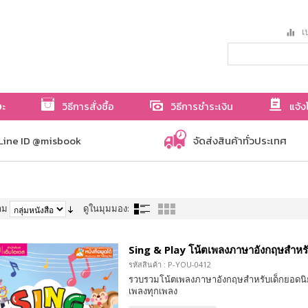
เป
ษะ
วิธีการสั่งซื้อ
วิธีการชำระเงิน
แจ้ง
Line ID @misbook
จัดส่งสินค้าทั่วประเทศ
าม
ดูในมุมมอง:
Sing & Play โน้ตเพลงภาษาอังกฤษสำหรั
รหัสสินค้า : P-YOU-0412
รวบรวมโน้ตเพลงภาษาอังกฤษสำหรับเด็กยอดนิยม
เพลงทุกเพลง