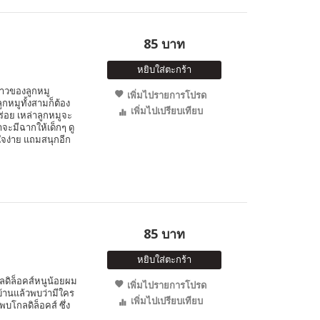
85 บาท
หยิบใส่ตะกร้า
ราวของลูกหมู
เพิ่มไปรายการโปรด
กหมูทั้งสามก็ต้อง
เพิ่มไปเปรียบเทียบ
ร่อย เหล่าลูกหมูจะ
าจะมีฉากให้เด็กๆ ดู
าใจง่าย แถมสนุกอีก
85 บาท
หยิบใส่ตะกร้า
ดิล็อคส์หนูน้อยผม
เพิ่มไปรายการโปรด
บ้านแล้วพบว่ามีใคร
เพิ่มไปเปรียบเทียบ
โกลดิล็อคส์ ซึ่ง