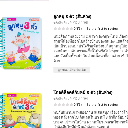
ลูกหมู 3 ตัว (สันห่วง)
รหัสสินค้า : P-YOU-1495
0 รีวิว
|
Be the first to review
หนังสือภาพสวยงาม 2 ภาษา อังกฤษ-ไทย เรื่อง
สามพี่น้องที่ออกไปสร้างบ้านของตนเอง แต่แล้วลู
เป็นเป้าของหมาป่าใจร้ายที่หวังจะกินลูกหมูให้อ
รอดพ้นจากอันตรายครั้งนี้ได้หรือไม่? ทุกการเล่
แบบจัดเต็มทั้งหน้า ในส่วนเนื้อหาก็อ่านง่าย เข้
ด้วย
ดูรายละเอียดเพิ่มเติม
โกลดิล็อคส์กับหมี 3 ตัว (สันห่วง)
รหัสสินค้า : P-YOU-1494
0 รีวิว
|
Be the first to review
พบกับนิทานภาพสองภาษาแสนสนุก เรื่องราวโกล
ทอง หลังจากไปเดินเล่นในป่า หมี 3 ตัวก็กลับมา
บางคนเข้ามาในบ้าน พวกหมีประหลาดใจมากที่พบ
กำลังเสียใจที่ฝ่าฝืนคำสั่งของคุณแม่