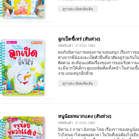
ดูรายละเอียดเพิ่มเติม
ลูกเป็ดขี้เหร่ (สันห่วง)
รหัสสินค้า : P-YOU-1493
พบกับนิทานภาพสองภาษาแสนสนุก เรื่องราวของเ
ต่างจากพี่น้องและเป็ดตัวอื่นที่อาศัยอยู่ร่วมกันใ
ติดตาม สะท้อนแง่คิดเรื่องของการยอมรับความแ
จะมีฉากให้เด็กๆ ดูแบบจัดเต็มทั้งหน้า ในส่วนเนื้
ง่าย แถมสนุกอีกด้วย
ดูรายละเอียดเพิ่มเติม
หนูน้อยหมวกแดง (สันห่วง)
รหัสสินค้า : P-YOU-1492
นิทาน 2 ภาษา อังกฤษ-ไทย เรื่องราวของหนูน้อยท
ไปไหนมาไหนตลอดเวลา ในวันที่เธอต้องไปเยี่ย