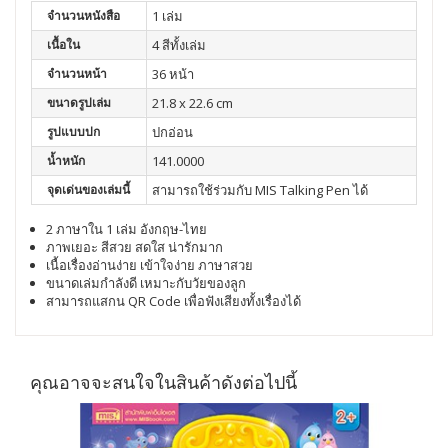
จำนวนหนังสือ
1 เล่ม
เนื้อใน
4 สีทั้งเล่ม
จำนวนหน้า
36 หน้า
ขนาดรูปเล่ม
21.8 x 22.6 cm
รูปแบบปก
ปกอ่อน
น้ำหนัก
141.0000
จุดเด่นของเล่มนี้
สามารถใช้ร่วมกับ MIS Talking Pen ได้
2 ภาษาใน 1 เล่ม อังกฤษ-ไทย
ภาพเยอะ สีสวย สดใส น่ารักมาก
เนื้อเรื่องอ่านง่าย เข้าใจง่าย ภาษาสวย
ขนาดเล่มกำลังดี เหมาะกับวัยของลูก
สามารถแสกน QR Code เพื่อฟังเสียงทั้งเรื่องได้
คุณอาจจะสนใจในสินค้าดังต่อไปนี้