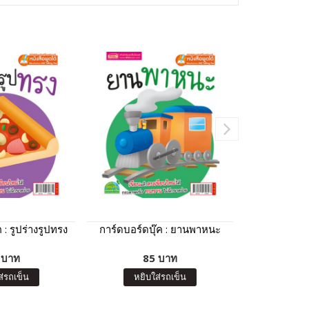
 : รูปร่างรูปทรง
การ์ดบอร์ดบุ๊ค : ยานพาหนะ
100 Fir
Vegetable
 บาท
85 บาท
15
ส่รถเข็น
หยิบใส่รถเข็น
หยิบ