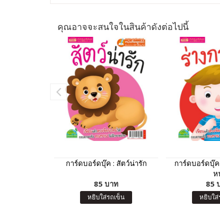
คุณอาจจะสนใจในสินค้าดังต่อไปนี้
การ์ดบอร์ดบุ๊ค : สัตว์น่ารัก
การ์ดบอร์ดบุ๊ค
หน
85 บาท
85 
หยิบใส่รถเข็น
หยิบใส่