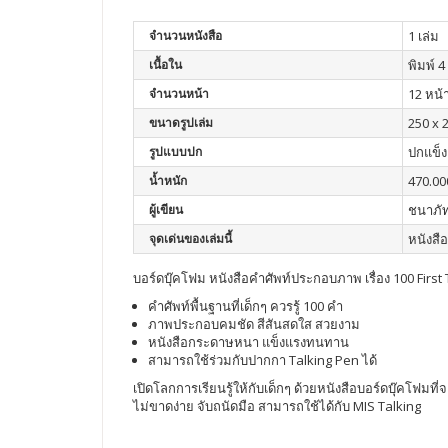
จำนวนหนังสือ
1 เล่ม
เนื้อใน
พิมพ์ 4 
จำนวนหน้า
12 หน้
ขนาดรูปเล่ม
250 x 
รูปแบบปก
ปกแข็ง
น้ำหนัก
470.00
ผู้เขียน
ชนาภัท
จุดเด่นของเล่มนี้
หนังสือ
บอร์ดบุ๊คโฟม หนังสือคำศัพท์ประกอบภาพ เรื่อง 100 First 
คำศัพท์พื้นฐานที่เด็กๆ ควรรู้ 100 คำ
ภาพประกอบคมชัด สีสันสดใส สวยงาม
หนังสือกระดาษหนา แข็งแรงทนทาน
สามารถใช้ร่วมกับปากกา Talking Pen ได้
เปิดโลกการเรียนรู้ให้กับเด็กๆ ด้วยหนังสือบอร์ดบุ๊คโฟม
ไม่ขาดง่าย จับถนัดมือ สามารถใช้ได้กับ MIS Talking