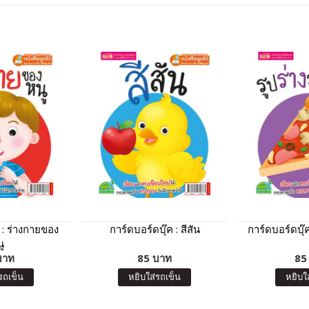
 : ร่างกายของ
การ์ดบอร์ดบุ๊ค : สีสัน
การ์ดบอร์ดบุ๊ค
ู
บาท
85 บาท
85
รถเข็น
หยิบใส่รถเข็น
หยิบใ