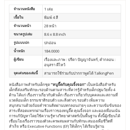
จำนวนหนังสือ
1 เล่ม
เนื้อใน
พิมพ์ 4 สี
จำนวนหน้า
28 หน้า
ขนาดรูปเล่ม
8.6 x 8.8 inch
รูปแบบปก
ปกอ่อน
น้ำหนัก
184.0000
ผู้เขียน
เรื่องและภาพ : ปรีดา ปัญญาจันทร์, คำกลอน :
อนุสรา ดีไหว้
จุดเด่นของเล่มนี้
สามารถใช้ร่วมกับปากกาพูดได้ TalkingPen
หนังสือภาพสำหรับเด็กชุด
“หนูจี๊ดกับคุณจิ้งจอก”
เป็นหนังสือสำหรับ
เด็กที่ส่งเสริมทักษะรอบด้านตามสาระที่ควรรู้สำหรับเด็กปฐมวัยทั้ง 4
ด้าน ได้แก่ เรื่องราวเกี่ยวกับตัวเด็ก เรื่องราวเกี่ยวกับบุคคลและสถานที่
แวดล้อมเด็ก ธรรมชาติรอบตัว และสิ่งต่างๆ รอบตัว เพิ่มความ
สนุกสนานด้วยถ้อยคำชวนคิดผ่านบทกลอนง่ายๆ และความเข้มข้นของ
สาระที่สอดแทรกผ่านเรื่องราวของหนูจี๊ด คุณจิ้งจอก และผองเพื่อนเน้น
การแก้ปัญหาโดยใช้ความรู้ทางวิทยาศาสตร์เป็นพื้นฐาน ทั้งนี้ผู้เขียนได้
เชื่อมโยงเรื่องราวของตัวละครผสมผสานกับทักษะสมองเพื่อชีวิตที่
สำเร็จ หรือ Executive Functions (EF) ให้เด็กๆ ได้เรียนรู้ผ่าน