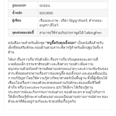
รูปแบบปก
ปกอ่อน
น้ำหนัก
920.0000
ผู้เขียน
เรื่องและภาพ : ปรีดา ปัญญาจันทร์, คำกลอน :
อนุสรา ดีไหว้
จุดเด่นของเล่มนี้
สามารถใช้ร่วมกับปากกาพูดได้ TalkingPen
หนังสือภาพสำหรับเด็กชุด
“หนูจี๊ดกับคุณจิ้งจอก”
เป็นหนังสือสำหรับ
เด็กที่ส่งเสริมทักษะรอบด้านตามสาระที่ควรรู้สำหรับเด็กปฐมวัยทั้ง 4
ด้าน
ได้แก่ เรื่องราวเกี่ยวกับตัวเด็ก เรื่องราวเกี่ยวกับบุคคลและสถานที่
แวดล้อมเด็ก ธรรมชาติรอบตัว และสิ่งต่างๆ รอบตัว เพิ่มความ
สนุกสนานด้วยถ้อยคำชวนคิดผ่านบทกลอนง่ายๆ และความเข้มข้นของ
สาระที่สอดแทรกผ่านเรื่องราวของหนูจี๊ด คุณจิ้งจอก และผองเพื่อนเน้น
การแก้ปัญหาโดยใช้ความรู้ทางวิทยาศาสตร์เป็นพื้นฐาน ทั้งนี้ผู้เขียนได้
เชื่อมโยงเรื่องราวของตัวละครผสมผสานกับทักษะสมองเพื่อชีวิตที่
สำเร็จ หรือ Executive Functions (EF) ให้เด็กๆ ได้เรียนรู้ผ่าน
ประสบการณ์และกิจกรรมการเล่นต่างๆ ของตัวละคร ควบคู่ไปกับการ
ให้เด็กเรียนรู้ทักษะทางสังคมอย่างแนบเนียนผ่านสถานการณ์ต่างๆ ของ
ตัวละครที่ต้องอยู่ร่วมกันและช่วยเหลือเกื้อกูลกัน