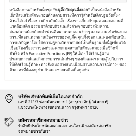
หนังสือภาพสำหรับเด็กชุด
“หนูจี๊ดกับคุณจิ้งจอก”
เป็นหนังสือสำหรับ
เด็กที่ส่งเสริมทักษะรอบด้านตามสาระที่ควรรู้สำหรับเด็กปฐมวัยทั้ง 4
ด้าน ได้แก่ เรื่องราวเกี่ยวกับตัวเด็ก เรื่องราวเกี่ยวกับบุคคลและสถานที่
แวดล้อมเด็ก ธรรมชาติรอบตัว และสิ่งต่างๆ รอบตัว เพิ่มความ
สนุกสนานด้วยถ้อยคำชวนคิดผ่านบทกลอนง่ายๆ และความเข้มข้นของ
สาระที่สอดแทรกผ่านเรื่องราวของหนูจี๊ด คุณจิ้งจอก และผองเพื่อนเน้น
การแก้ปัญหาโดยใช้ความรู้ทางวิทยาศาสตร์เป็นพื้นฐาน ทั้งนี้ผู้เขียนได้
เชื่อมโยงเรื่องราวของตัวละครผสมผสานกับทักษะสมองเพื่อชีวิตที่
สำเร็จ หรือ Executive Functions (EF) ให้เด็กๆ ได้เรียนรู้ผ่าน
ประสบการณ์และกิจกรรมการเล่นต่างๆ ของตัวละคร ควบคู่ไปกับการ
ให้เด็กเรียนรู้ทักษะทางสังคมอย่างแนบเนียนผ่านสถานการณ์ต่างๆ ของ
ตัวละครที่ต้องอยู่ร่วมกันและช่วยเหลือเกื้อกูลกัน
บริษัท สำนักพิมพ์เอ็มไอเอส จำกัด
เลขที่ 213/3 ซอยพัฒนาการ 1 (สาธุประดิษฐ์ 34 แยก 6)
แขวงบางโพงพาง เขตยานนาวา กรุงเทพฯ 10120
สมัครสมาชิกจดหมายข่าว
รับสิทธิประโยชน์และส่วนลดก่อนใครเพียงสมัครสมาชิก
จดหมายข่าวกับเรา