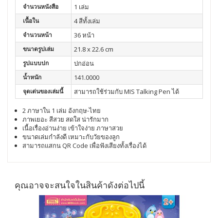
จำนวนหนังสือ
1 เล่ม
เนื้อใน
4 สีทั้งเล่ม
จำนวนหน้า
36 หน้า
ขนาดรูปเล่ม
21.8 x 22.6 cm
รูปแบบปก
ปกอ่อน
น้ำหนัก
141.0000
จุดเด่นของเล่มนี้
สามารถใช้ร่วมกับ MIS Talking Pen ได้
2 ภาษาใน 1 เล่ม อังกฤษ-ไทย
ภาพเยอะ สีสวย สดใส น่ารักมาก
เนื้อเรื่องอ่านง่าย เข้าใจง่าย ภาษาสวย
ขนาดเล่มกำลังดี เหมาะกับวัยของลูก
สามารถแสกน QR Code เพื่อฟังเสียงทั้งเรื่องได้
คุณอาจจะสนใจในสินค้าดังต่อไปนี้