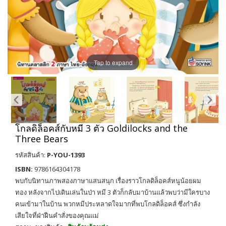
Tap to expand
โกลดิล็อคส์กับหมี 3 ตัว Goldilocks and the
Three Bears
รหัสสินค้า:
P-YOU-1393
ISBN:
9786164304178
พบกับนิทานภาพสองภาษาแสนสนุก เรื่องราวโกลดิล็อคส์หนูน้อยผม
ทอง หลังจากไปเดินเล่นในป่า หมี 3 ตัวก็กลับมาบ้านแล้วพบว่ามีใครบาง
คนเข้ามาในบ้าน พวกหมีประหลาดใจมากที่พบโกลดิล็อคส์ ซึ่งกำลัง
เสียใจที่ฝ่าฝืนคำสั่งของคุณแม่