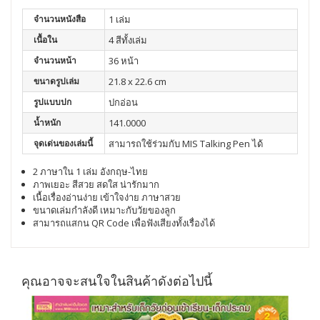
จำนวนหนังสือ
1 เล่ม
เนื้อใน
4 สีทั้งเล่ม
จำนวนหน้า
36 หน้า
ขนาดรูปเล่ม
21.8 x 22.6 cm
รูปแบบปก
ปกอ่อน
น้ำหนัก
141.0000
จุดเด่นของเล่มนี้
สามารถใช้ร่วมกับ MIS Talking Pen ได้
2 ภาษาใน 1 เล่ม อังกฤษ-ไทย
ภาพเยอะ สีสวย สดใส น่ารักมาก
เนื้อเรื่องอ่านง่าย เข้าใจง่าย ภาษาสวย
ขนาดเล่มกำลังดี เหมาะกับวัยของลูก
สามารถแสกน QR Code เพื่อฟังเสียงทั้งเรื่องได้
คุณอาจจะสนใจในสินค้าดังต่อไปนี้