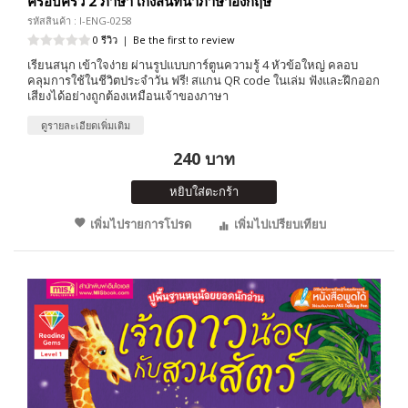
ครอบครัว 2 ภาษา เก่งสนทนาภาษาอังกฤษ
รหัสสินค้า : I-ENG-0258
0 รีวิว
|
Be the first to review
เรียนสนุก เข้าใจง่าย ผ่านรูปแบบการ์ตูนความรู้ 4 หัวข้อใหญ่ คลอบ
คลุมการใช้ในชีวิตประจำวัน ฟรี! สแกน QR code ในเล่ม ฟังและฝึกออก
เสียงได้อย่างถูกต้องเหมือนเจ้าของภาษา
ดูรายละเอียดเพิ่มเติม
240 บาท
หยิบใส่ตะกร้า
เพิ่มไปรายการโปรด
เพิ่มไปเปรียบเทียบ