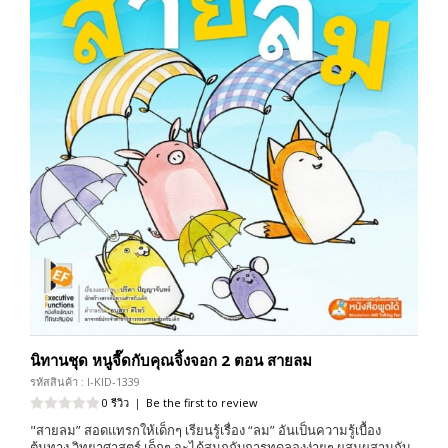
นิทานชุด หนูจี๊ดกับคุณจิ้งจอก 2 ตอน สายลม
รหัสสินค้า : I-KID-1339
0 รีวิว
|
Be the first to review
"สายลม” สอดแทรกให้เด็กๆ เรียนรู้เรื่อง “ลม” อันเป็นความรู้เบื้อง
ต้นทาง วิทยาศาสตร์ เด็กๆ จะได้สนุกกับการทดลองง่ายๆ ผสมผสานกับ