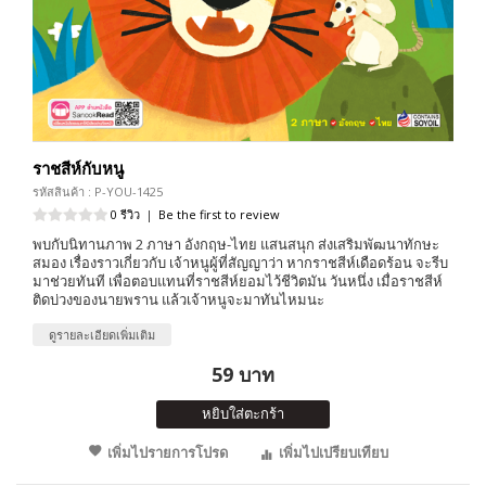
ราชสีห์กับหนู
รหัสสินค้า : P-YOU-1425
0 รีวิว
|
Be the first to review
พบกับนิทานภาพ 2 ภาษา อังกฤษ-ไทย แสนสนุก ส่งเสริมพัฒนาทักษะ
สมอง เรื่องราวเกี่ยวกับ เจ้าหนูผู้ที่สัญญาว่า หากราชสีห์เดือดร้อน จะรีบ
มาช่วยทันที เพื่อตอบแทนที่ราชสีห์ยอมไว้ชีวิตมัน วันหนึ่ง เมื่อราชสีห์
ติดบ่วงของนายพราน แล้วเจ้าหนูจะมาทันไหมนะ
ดูรายละเอียดเพิ่มเติม
59 บาท
หยิบใส่ตะกร้า
เพิ่มไปรายการโปรด
เพิ่มไปเปรียบเทียบ