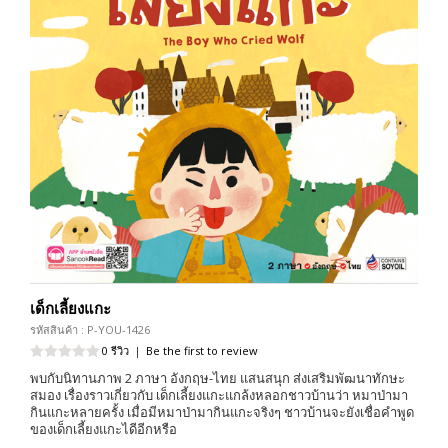
เด็กเลี้ยงแกะ
รหัสสินค้า : P-YOU-1426
0 รีวิว
|
Be the first to review
พบกับนิทานภาพ 2 ภาษา อังกฤษ-ไทย แสนสนุก ส่งเสริมพัฒนาทักษะ
สมอง เรื่องราวเกี่ยวกับ เด็กเลี้ยงแกะแกล้งหลอกชาวบ้านว่า หมาป่ามา
กินแกะหลายครั้ง เมื่อมีหมาป่ามากินแกะจริงๆ ชาวบ้านจะยังเชื่อคำพูด
ของเด็กเลี้ยงแกะไดีอีกหรือ