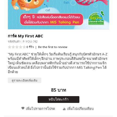
การ์ด My First ABC
รหัสสินค้า : P-YOU-742
0 รีวิว
|
Be the first to review
"My First ABC" ช่วยให้เด็กๆ วัยเริ่มต้นเรียนรู้ สนุกกับบัตรตัวอักษร A-Z
พร้อมมีคำศัพท์ให้เด็กๆ ฝึกอ่าน ภาพประกอบสีสันสดใส ขนาดตัวอักษร
ใหญ่ เห็นชัดเจน เคลือบพลาสติกกันน้ำอย่างดี สามารถใช้ปากกาเมจิก
เขียนแล้วลบได้ ยิ่งไปกว่านั้นยังใช้ร่วมกับปากกา MIS Talking Pen ได้
อีกด้วย
ดูรายละเอียดเพิ่มเติม
85 บาท
หยิบใส่ตะกร้า
เพิ่มไปรายการโปรด
เพิ่มไปเปรียบเทียบ