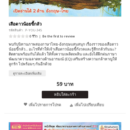
เสือดาวน้อยขี้กลัว
รหัสสินค้า : P-YOU-345
0 รีวิว
|
Be the first to review
พบกับนิทานภาพสองภาษาไทย-อังกฤษแสนสนุก เรื่องราวของเสือดาว
น้อยขี้กลัว... อะไรที่ทำให้เจ้าเสือดาวน้อยขี้กังวลและรู้สึกกลัวกันนะ?
ติดตามพร้อมกันได้แล้ว ให้ทั้งความเพลิดเพลิน และยังได้ฝึกฝนภาษา
พัฒนาความฉลาดทางด้านอารมณ์ (EQ) เสริมสร้างความกล้าหาญให้
ลูกรัก ไปพร้อมๆ กันอีกด้วย
ดูรายละเอียดเพิ่มเติม
59 บาท
หยิบใส่ตะกร้า
เพิ่มไปรายการโปรด
เพิ่มไปเปรียบเทียบ