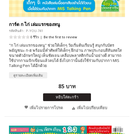
การ์ด ก ไก่ เล่มแรกของหนู
รหัสสินค้า : P-YOU-741
0 รีวิว
|
Be the first to review
"ก ไก่ เล่มแรกของหนู" ช่วยให้เด็กๆ วัยเริ่มต้นเรียนรู้ สนุกกับบัตร
พยัญชนะ ก-ฮ พร้อมมีคำศัพท์ให้เด็กๆ ฝึกอ่าน ภาพประกอบสีสันสดใส
ขนาดตัวอักษรใหญ่ เห็นชัดเจน เคลือบพลาสติกกันน้ำอย่างดี สามารถ
ใช้ปากกาเมจิกเขียนแล้วลบได้ ยิ่งไปกว่านั้นยังใช้ร่วมกับปากกา MIS
Talking Pen ได้อีกด้วย
ดูรายละเอียดเพิ่มเติม
85 บาท
หยิบใส่ตะกร้า
เพิ่มไปรายการโปรด
เพิ่มไปเปรียบเทียบ