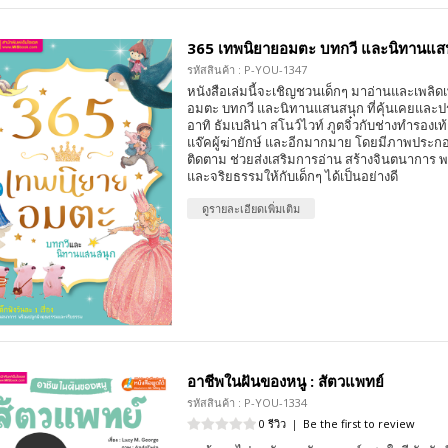
365 เทพนิยายอมตะ บทกวี และนิทานแส
รหัสสินค้า : P-YOU-1347
หนังสือเล่มนี้จะเชิญชวนเด็กๆ มาอ่านและเพลิ
อมตะ บทกวี และนิทานแสนสนุก ที่คุ้นเคยและประท
อาทิ ธัมเบลิน่า สโนว์ไวท์ ภูตจิ๋วกับช่างทำรอง
แจ๊คผู้ฆ่ายักษ์ และอีกมากมาย โดยมีภาพประกอ
ติดตาม ช่วยส่งเสริมการอ่าน สร้างจินตนาการ 
และจริยธรรมให้กับเด็กๆ ได้เป็นอย่างดี
ดูรายละเอียดเพิ่มเติม
อาชีพในฝันของหนู : สัตวแพทย์
รหัสสินค้า : P-YOU-1334
0 รีวิว
|
Be the first to review