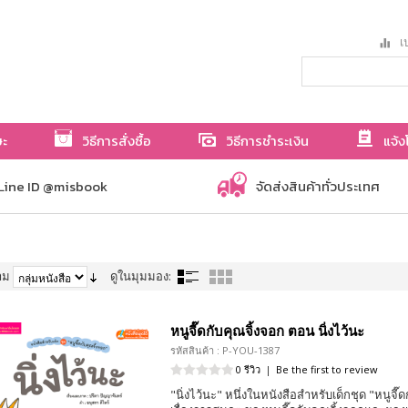
เป
ษะ
วิธีการสั่งซื้อ
วิธีการชำระเงิน
แจ้ง
Line ID @misbook
จัดส่งสินค้าทั่วประเทศ
าม
ดูในมุมมอง:
หนูจี๊ดกับคุณจิ้งจอก ตอน นิ่งไว้นะ
รหัสสินค้า : P-YOU-1387
0 รีวิว
|
Be the first to review
"นิ่งไว้นะ" หนึ่งในหนังสือสำหรับเด็กชุด "หนูจี๊ด