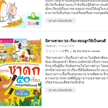
เรื่องราวสนุกๆ ของหนูจี๊ดกับคุณจิ้งจอกและผอง
เด็กวัยเริ่มหัดอ่านและกำลังเรียนรู้สิ่งต่างๆ รอบ
เด็กๆ เรียนรู้เรื่องการควบคุมอารมณ์ให้อยู่ในระ
สามารถรับมือกับความเครียดหรือความหงุดหงิดใ
ดูรายละเอียดเพิ่มเติม
นิทานชาดก 50 เรื่อง สอนลูกให้เป็นคนดี
รหัสสินค้า : P-YOU-1319
0 รีวิว
|
Be the first to review
"นิทานชาดก" เป็นเรื่องราวต่างๆ ในอดีตชาติข
สัมมาสัมพุทธเจ้า ซึ่งพระองค์ทรงนำเรื่องราวเห
ภิกษุ หรือผู้ที่มารับฟังธรรมในโอกาสต่างๆ โดยหนั
สรรนิทานชาดก 50 เรื่อง ที่มีข้อคิดสอนใจ และเ
น้องๆ เพราะเนื้อเรื่องสนุกสนาน ชวนติดตาม อีกทั
ความสามารถทางสติปัญญา ความฉลาดทางอา
จริยธรรมและศีลธรรมอีกด้วย
ดูรายละเอียดเพิ่มเติม