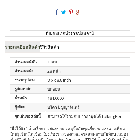
เป็นคนแรกที่วิจารณ์สินค้านี้
รายละเอียดสินค้า
รีวิวสินค้า
จำนวนหนังสือ
1 เล่ม
จำนวนหน้า
28 หน้า
ขนาดรูปเล่ม
8.6 x 8.8 inch
รูปแบบปก
ปกอ่อน
น้ำหนัก
184.0000
ผู้เขียน
ปรีดา ปัญญาจันทร์
จุดเด่นของเล่มนี้
สามารถใช้ร่วมกับปากกาพูดได้ TalkingPen
"นิ่งไว้นะ"
เป็นเรื่องราวสนุกๆ ของหนูจี๊ดกับคุณจิ้งจอกและผองเพื่อน
โดยผู้เขียนได้เชื่อมโยงเรื่องราวของตัวละครผสมผสานกับทักษะสมอง
เพื่อชีวิตที่สำเร็จ หรือ Executive Functions (EF) ให้เด็กๆ ได้เรียนรู้เป็น