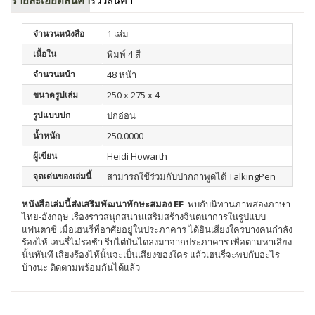
จำนวนหนังสือ
1 เล่ม
เนื้อใน
พิมพ์ 4 สี
จำนวนหน้า
48 หน้า
ขนาดรูปเล่ม
250 x 275 x 4
รูปแบบปก
ปกอ่อน
น้ำหนัก
250.0000
ผู้เขียน
Heidi Howarth
จุดเด่นของเล่มนี้
สามารถใช้ร่วมกับปากกาพูดได้ TalkingPen
หนังสือเล่มนี้ส่งเสริมพัฒนา
ทักษะสมอง EF
พบกับนิทานภาพสองภาษา
ไทย-อังกฤษ เรื่องราวสนุกสนานเสริมสร้างจินตนาการในรูปแบบ
แฟนตาซี เมื่อเฮนรี่ที่อาศัยอยู่ในประภาคาร ได้ยินเสียงใครบางคนกำลัง
ร้องไห้ เฮนรี่ไม่รอช้า รีบไต่บันไดลงมาจากประภาคาร เพื่อตามหาเสียง
นั้นทันที เสียงร้องไห้นั้นจะเป็นเสียงของใคร แล้วเฮนรี่จะพบกับอะไร
บ้างนะ ติดตามพร้อมกันได้แล้ว