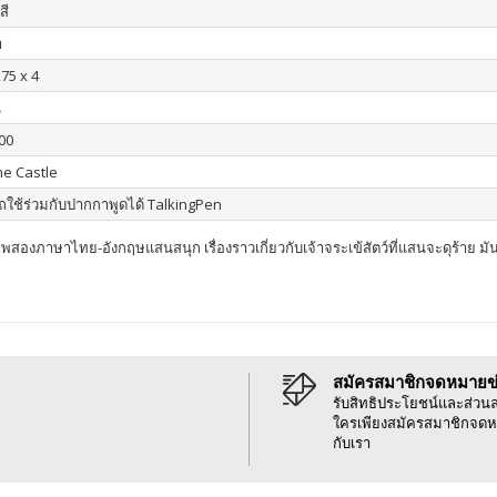
สี
า
275 x 4
น
00
ne Castle
ใช้ร่วมกับปากกาพูดได้ TalkingPen
สองภาษาไทย-อังกฤษแสนสนุก เรื่องราวเกี่ยวกับเจ้าจระเข้สัตว์ที่แสนจะดุร้าย 
สมัครสมาชิกจดหมายข
รับสิทธิประโยชน์และส่วน
ใครเพียงสมัครสมาชิกจดห
กับเรา