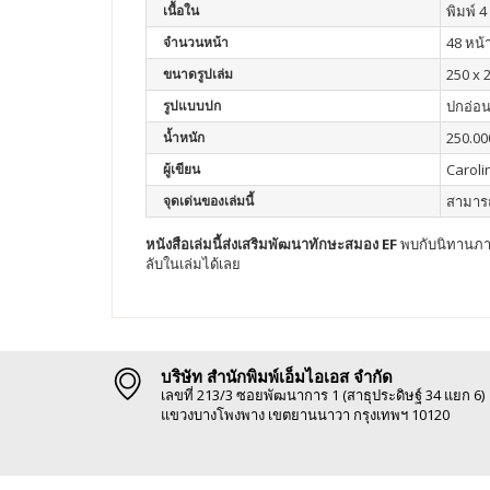
เนื้อใน
พิมพ์ 4 
จำนวนหน้า
48 หน้
ขนาดรูปเล่ม
250 x 
รูปแบบปก
ปกอ่อ
น้ำหนัก
250.00
ผู้เขียน
Caroli
จุดเด่นของเล่มนี้
สามารถ
หนังสือเล่มนี้ส่งเสริมพัฒนา
ทักษะสมอง EF
พบกับนิทานภาพ
ลับในเล่มได้เลย
บริษัท สำนักพิมพ์เอ็มไอเอส จำกัด
เลขที่ 213/3 ซอยพัฒนาการ 1 (สาธุประดิษฐ์ 34 แยก 6)
แขวงบางโพงพาง เขตยานนาวา กรุงเทพฯ 10120