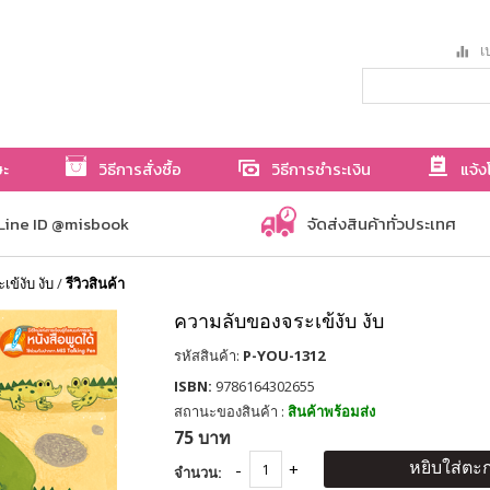
เป
ษะ
วิธีการสั่งซื้อ
วิธีการชำระเงิน
แจ้ง
Line ID @misbook
จัดส่งสินค้าทั่วประเทศ
ข้งับ งับ
/
รีวิวสินค้า
ความลับของจระเข้งับ งับ
รหัสสินค้า:
P-YOU-1312
ISBN:
9786164302655
สถานะของสินค้า :
สินค้าพร้อมส่ง
75 บาท
หยิบใส่ตะก
จำนวน: