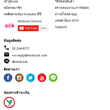
เข้าสู่ระบบ
วิธีจัดส่งสินค้า
สมัครสมาชิก
ตรวจสอบถานะการจัดส่ง
กดติดตามช่อง Youtube ที่นี่
ดาวน์โหลด App
แคตตาล็อก 2019
Support
ข้อมูลติดต่อ
phone
02-294-8777
mail
no-reply@misbook.com
@misbook
ติดตามเรา
ช่องทางชำระเงิน