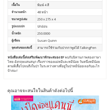
เนื้อใน
พิมพ์ 4 สี
จำนวนหน้า
48 หน้า
ขนาดรูปเล่ม
250 x 275 x 4
รูปแบบปก
ปกอ่อน
น้ำหนัก
250.0000
ผู้เขียน
Susan Quinn
จุดเด่นของเล่มนี้
สามารถใช้ร่วมกับปากกาพูดได้ TalkingPen
หนังสือเล่มนี้ส่งเสริมพัฒนา
ทักษะสมอง EF
พบกับนิทานภาพสองภาษา
ไทย-อังกฤษแสนสนุก เรื่องราวของแม่หมีและหมีน้อย วันหนึ่งหมีน้อย
ตามผีเสื้อไปจนถึงในป่า ในระหว่างทางที่อยู่ในป่าหมีน้อยเจอกับอะไร
บ้างนะ!
คุณอาจจะสนใจในสินค้าดังต่อไปนี้