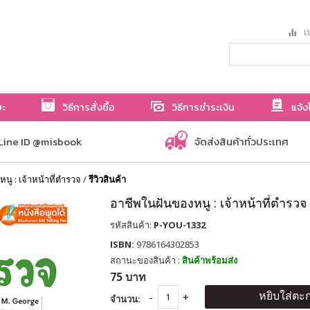
เป
ษะ
วิธีการสั่งซื้อ
วิธีการชำระเงิน
แจ้ง
Line ID @misbook
จัดส่งสินค้าทั่วประเทศ
ู : เจ้าหน้าที่ตำรวจ
/
รีวิวสินค้า
อาชีพในฝันของหนู : เจ้าหน้าที่ตำรวจ
รหัสสินค้า:
P-YOU-1332
ISBN:
9786164302853
สถานะของสินค้า :
สินค้าพร้อมส่ง
75 บาท
หยิบใส่ตะก
จำนวน: