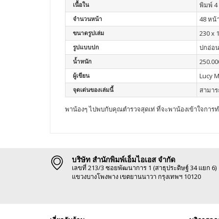
เนื้อใน
พิมพ์ 4 
จำนวนหน้า
48 หน้
ขนาดรูปเล่ม
230 x 
รูปแบบปก
ปกอ่อ
น้ำหนัก
250.00
ผู้เขียน
Lucy M
จุดเด่นของเล่มนี้
สามารถ
พาน้องๆ ไปพบกับคุณตำรวจสุดเท่ ที่จะพาน้องเข้าใจกา
บริษัท สำนักพิมพ์เอ็มไอเอส จำกัด
เลขที่ 213/3 ซอยพัฒนาการ 1 (สาธุประดิษฐ์ 34 แยก 6)
แขวงบางโพงพาง เขตยานนาวา กรุงเทพฯ 10120