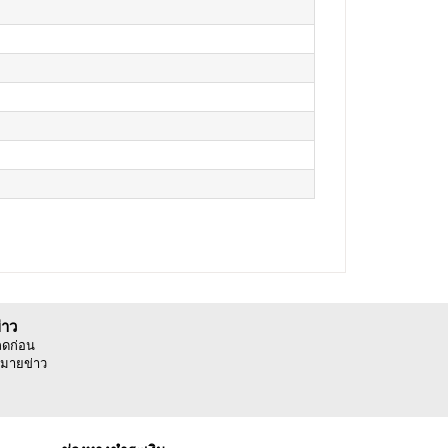
่าว
ลดก่อน
มายข่าว