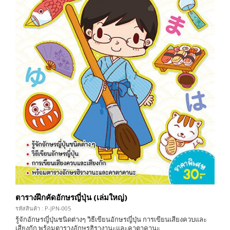
ตารางฝึกคัดอักษรญี่ปุ่น (เล่มใหญ่)
รหัสสินค้า : P-JPN-005
รู้จักอักษรญี่ปุ่นชนิดต่างๆ วิธีเขียนอักษรญี่ปุ่น การเขียนเสียงควบและ
เสียงกัก พร้อมตารางอักษรฮิรางานะและคาตาคานะ