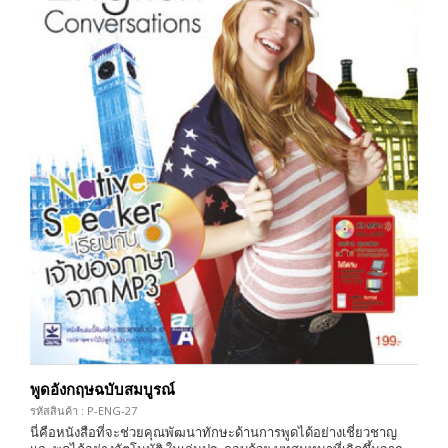
พูดอังกฤษฉบับสมบูรณ์
รหัสสินค้า : P-ENG-27
นี่คือหนังสือที่จะช่วยคุณพัฒนาทักษะด้านการพูดได้อย่างเชี่ยวชาญ