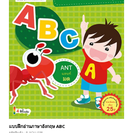
แบบฝึกอ่านภาษาอังกฤษ ABC
รหัสสินค้า : P-YOU-038