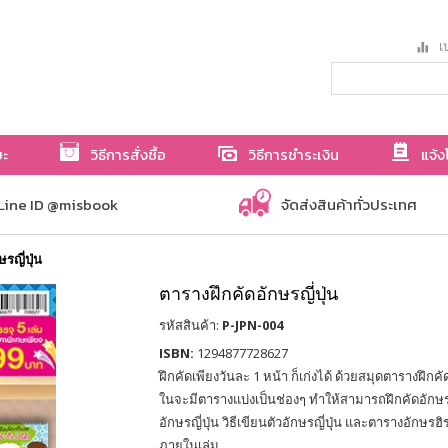
เป
ษะ
วิธีการสั่งซื้อ
วิธีการชำระเงิน
แจ้ง
Line ID @misbook
จัดส่งสินค้าทั่วประเทศ
รญี่ปุ่น
ตารางฝึกคัดอักษรญี่ปุ่น
รหัสสินค้า:
P-JPN-004
ISBN:
1294877728627
ฝึกคัดเพียงวันละ 1 หน้า ก็เก่งได้ ด้วยสมุดตารางฝึกคัดอั
ในจะมีตารางแบ่งเป็นช่องๆ ทำให้สามารถฝึกคัดอักษรญี่
อักษรญี่ปุ่น วิธีเขียนตัวอักษรญี่ปุ่น และตารางอักษ
ภายในเล่ม