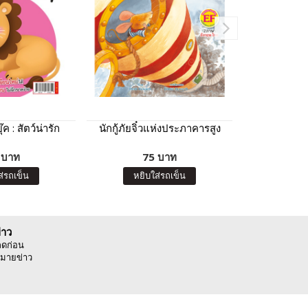
ค : สัตว์น่ารัก
นักกู้ภัยจิ๋วแห่งประภาคารสูง
โปสเตอร์สำ
น้อยให้เป็นเ
 บาท
75 บาท
7
ส่รถเข็น
หยิบใส่รถเข็น
หยิบ
่าว
ลดก่อน
มายข่าว