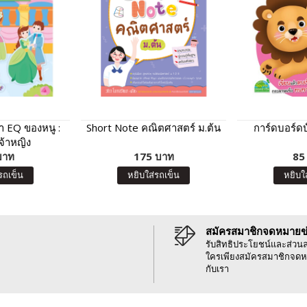
า EQ ของหนู :
Short Note คณิตศาสตร์ ม.ต้น
การ์ดบอร์ดบุ๊
จ้าหญิง
บาท
175 บาท
85
รถเข็น
หยิบใส่รถเข็น
หยิบใ
สมัครสมาชิกจดหมายข
รับสิทธิประโยชน์และส่วน
ใครเพียงสมัครสมาชิกจดห
กับเรา