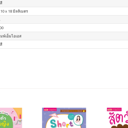
สี
210 x 18 มิลลิเมตร
น
00
ิมพ์เอ็มไอเอส
สี